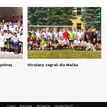
spólnej
Strażacy zagrali dla Maćka
O NAS
REKLAMA
REDAKCJA
PRYWATNOŚĆ