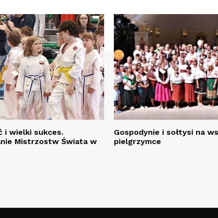
 i wielki sukces.
Gospodynie i sołtysi na w
ie Mistrzostw Świata w
pielgrzymce