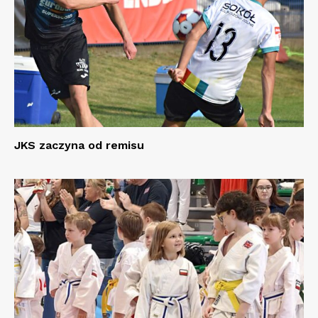
JKS zaczyna od remisu