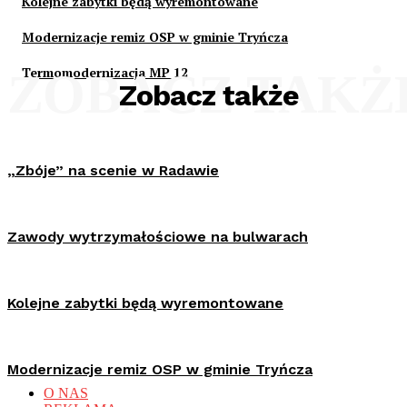
Kolejne zabytki będą wyremontowane
Modernizacje remiz OSP w gminie Tryńcza
Termomodernizacja MP 12
ZOBACZ TAKŻ
Zobacz także
„Zbóje” na scenie w Radawie
Zawody wytrzymałościowe na bulwarach
Kolejne zabytki będą wyremontowane
Modernizacje remiz OSP w gminie Tryńcza
O NAS