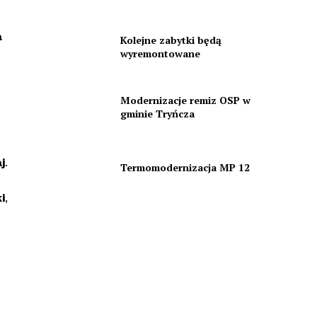
a
Kolejne zabytki będą
wyremontowane
Modernizacje remiz OSP w
gminie Tryńcza
j
.
Termomodernizacja MP 12
i
,