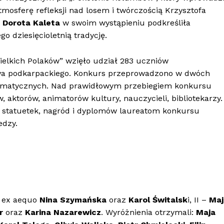
sferę refleksji nad losem i twórczością Krzysztofa
y
Dorota Kaleta
w swoim wystąpieniu podkreśliła
o dziesięcioletnią tradycję.
elkich Polaków” wzięło udział 283 uczniów
twa podkarpackiego. Konkurs przeprowadzono w dwóch
 tematycznych. Nad prawidłowym przebiegiem konkursu
 aktorów, animatorów kultury, nauczycieli, bibliotekarzy.
statuetek, nagród i dyplomów laureatom konkursu
edzy.
i ex aequo
Nina Szymańska
oraz
Karol Świtalsk
i, II –
Maj
r
oraz
Karina Nazarewicz
. Wyróżnienia otrzymali:
Maja