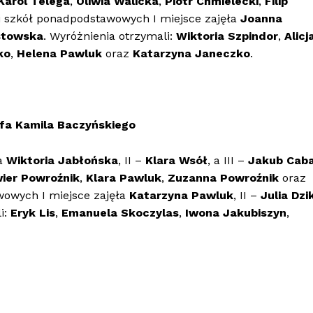
Karol Telega
,
Oliwia Walicka
,
Piotr
Chmielecki
,
Filip
ii szkół ponadpodstawowych I miejsce zajęła
Joanna
stowska
. Wyróżnienia otrzymali:
Wiktoria Szpindor
,
Alicj
ko
,
Helena Pawluk
oraz
Katarzyna Janeczko
.
ofa Kamila Baczyńskiego
ła
Wiktoria Jabłońska
, II –
Klara Wsół
, a III –
Jakub Caba
wier Powroźnik
,
Klara Pawluk
,
Zuzanna Powroźnik
oraz
wowych I miejsce zajęła
Katarzyna Pawluk
, II –
Julia Dzik
i:
Eryk Lis
,
Emanuela Skoczylas
,
Iwona Jakubiszyn
,