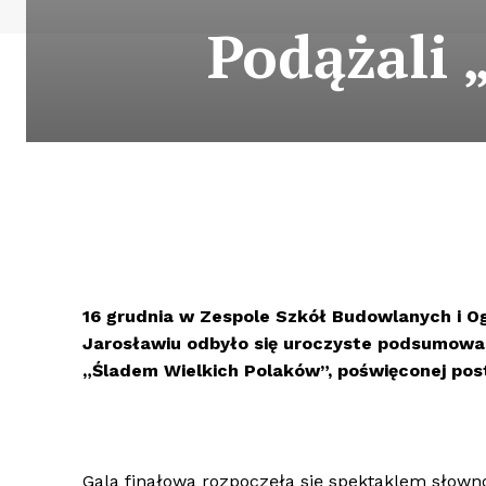
Podążali 
16 grudnia w Zespole Szkół Budowlanych i Og
Jarosławiu odbyło się uroczyste podsumowan
„Śladem Wielkich Polaków”, poświęconej pos
Gala finałowa rozpoczęła się spektaklem słow