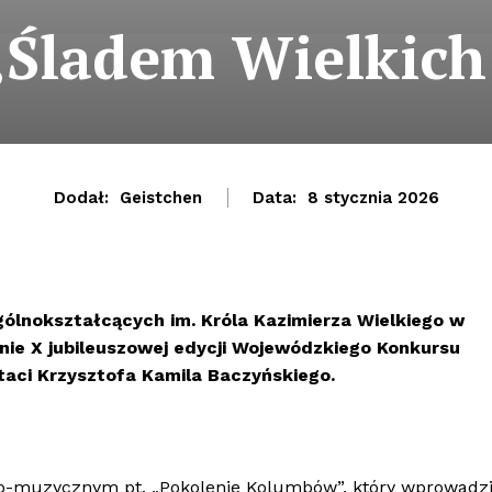
„Śladem Wielkic
Dodał:
Geistchen
Data:
8 stycznia 2026
ólnokształcących im. Króla Kazimierza Wielkiego w
ie X jubileuszowej edycji Wojewódzkiego Konkursu
taci Krzysztofa Kamila Baczyńskiego.
no-muzycznym pt. „Pokolenie Kolumbów”, który wprowadzi