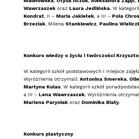
Malinowska
,
Otylia Ilczuk
,
Aleksandra Zając
,
Wawrzaszek
oraz
Laura Jedlińska
. W kategor
Kondrat
, II –
Maria Jakiełek
, a III –
Pola Chro
Brzeziak
, Milena
Stankiewicz
,
Paulina Wielicz
Konkurs wiedzy o życiu i twórczości Krzyszt
W kategorii szkół podstawowych I miejsce zaję
Wyróżnienia otrzymali:
Antonina Smereka
,
Oli
Martyna Kulas
. W kategorii szkół ponadpodsta
a III –
Lena Wawrzaszek
. Wyróżnienia otrzymal
Marlena Paryniak
oraz
Dominika Biały
.
Konkurs plastyczny