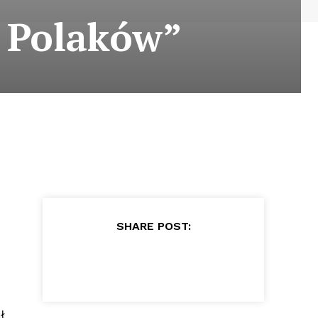
h Polaków”
SHARE POST:
ł