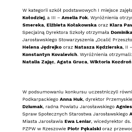
W kategorii szkół podstawowych I miejsce zaję
Kołodziej
, a III –
Amelia Fok
. Wyróżnienia otrz
Smereka
,
Elżbieta Kołakowska
oraz
Klara Pa
Specjalną Dyrektora Szkoły otrzymała
Dominika
Jarosławskiego Stowarzyszenia „Ocalić Przeszło
Helena Jędrejko
oraz
Natasza Kędzierska
, II 
Konstantyn Kovalevich
. Wyróżnienia otrzymali
Natalia Zając
,
Agata Gruca
,
Wiktoria Kozdroń
W podsumowaniu konkursu uczestniczyli równi
Podkarpackiego
Anna Huk
, dyrektor Przemyski
Dziumak
, radna Powiatu Jarosławskiego
Agnies
Spraw Społecznych Starostwa Jarosławskiego
A
Miasta Jarosławia
Ewa Leniar
, wicedyrektor ds
PZPW w Rzeszowie
Piotr Pękalski
oraz przewod