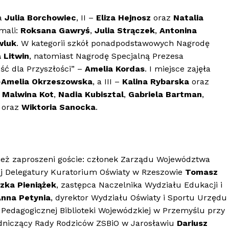
ła
Julia Borchowiec
, II –
Eliza Hejnosz
oraz
Natalia
ymali:
Roksana Gawryś
,
Julia Strączek
,
Antonina
wluk
. W kategorii szkół ponadpodstawowych Nagrodę
 Litwin
, natomiast Nagrodę Specjalną Prezesa
ść dla Przyszłości” –
Amelia Kordas
. I miejsce zajęła
–
Amelia Okrzeszowska
, a III –
Kalina Rybarska
oraz
:
Malwina Kot
,
Nadia Kubisztal
,
Gabriela Bartman
,
oraz
Wiktoria Sanocka
.
eż zaproszeni goście: członek Zarządu Województwa
ej Delegatury Kuratorium Oświaty w Rzeszowie
Tomasz
zka Pieniążek
, zastępca Naczelnika Wydziału Edukacji i
nna Petynia
, dyrektor Wydziału Oświaty i Sportu Urzędu
. Pedagogicznej Biblioteki Wojewódzkiej w Przemyślu przy
niczący Rady Rodziców ZSBiO w Jarosławiu
Dariusz