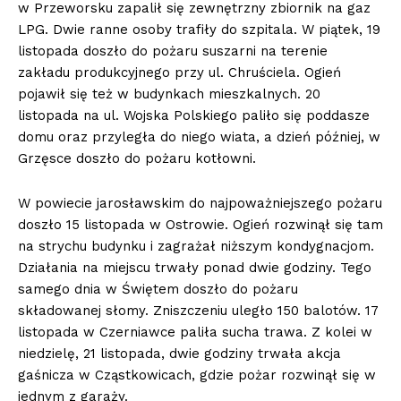
w Przeworsku zapalił się zewnętrzny zbiornik na gaz
LPG. Dwie ranne osoby trafiły do szpitala. W piątek, 19
listopada doszło do pożaru suszarni na terenie
zakładu produkcyjnego przy ul. Chruściela. Ogień
pojawił się też w budynkach mieszkalnych. 20
listopada na ul. Wojska Polskiego paliło się poddasze
domu oraz przyległa do niego wiata, a dzień później, w
Grzęsce doszło do pożaru kotłowni.
W powiecie jarosławskim do najpoważniejszego pożaru
doszło 15 listopada w Ostrowie. Ogień rozwinął się tam
na strychu budynku i zagrażał niższym kondygnacjom.
Działania na miejscu trwały ponad dwie godziny. Tego
samego dnia w Świętem doszło do pożaru
składowanej słomy. Zniszczeniu uległo 150 balotów. 17
listopada w Czerniawce paliła sucha trawa. Z kolei w
niedzielę, 21 listopada, dwie godziny trwała akcja
gaśnicza w Cząstkowicach, gdzie pożar rozwinął się w
jednym z garaży.