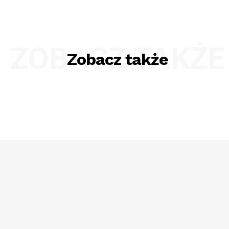
ZOBACZ TAKŻE
Zobacz także