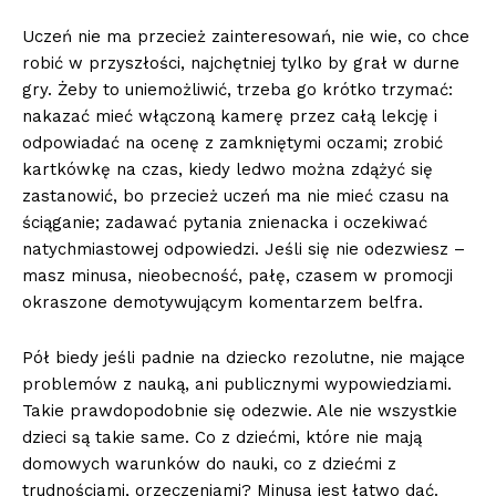
Uczeń nie ma przecież zainteresowań, nie wie, co chce
robić w przyszłości, najchętniej tylko by grał w durne
gry. Żeby to uniemożliwić, trzeba go krótko trzymać:
nakazać mieć włączoną kamerę przez całą lekcję i
odpowiadać na ocenę z zamkniętymi oczami; zrobić
kartkówkę na czas, kiedy ledwo można zdążyć się
zastanowić, bo przecież uczeń ma nie mieć czasu na
ściąganie; zadawać pytania znienacka i oczekiwać
natychmiastowej odpowiedzi. Jeśli się nie odezwiesz –
masz minusa, nieobecność, pałę, czasem w promocji
okraszone demotywującym komentarzem belfra.
Pół biedy jeśli padnie na dziecko rezolutne, nie mające
problemów z nauką, ani publicznymi wypowiedziami.
Takie prawdopodobnie się odezwie. Ale nie wszystkie
dzieci są takie same. Co z dziećmi, które nie mają
domowych warunków do nauki, co z dziećmi z
trudnościami, orzeczeniami? Minusa jest łatwo dać.