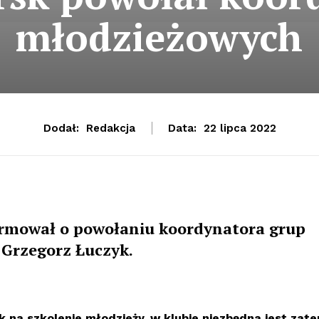
młodzieżowych
Dodał:
Redakcja
Data:
22 lipca 2022
ormował o powołaniu koordynatora grup
 Grzegorz Łuczyk.
k na szkolenie młodzieży, w klubie niezbędna jest zat