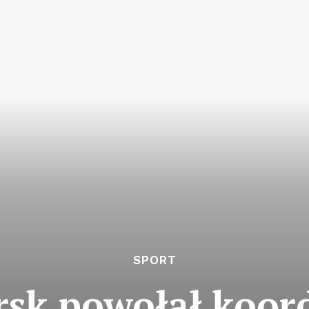
SPORT
rsk powołał koor