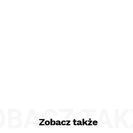
OBACZ TAK
Zobacz także