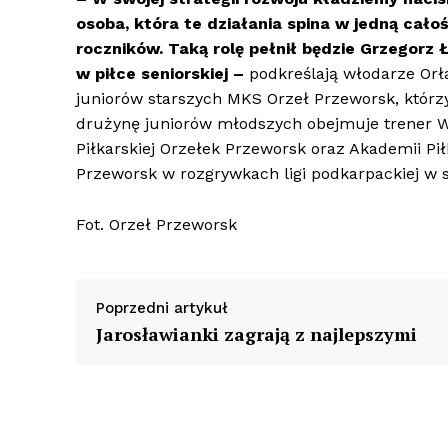
osoba, która te działania spina w jedną cało
roczników. Taką rolę pełnił będzie Grzegorz Ł
w piłce seniorskiej –
podkreślają włodarze Orł
juniorów starszych MKS Orzeł Przeworsk, któr
drużynę juniorów młodszych obejmuje trener Wa
Piłkarskiej Orzełek Przeworsk oraz Akademii Pi
Przeworsk w rozgrywkach ligi podkarpackiej w 
Fot. Orzeł Przeworsk
Poprzedni artykuł
Jarosławianki zagrają z najlepszymi