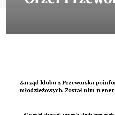
Zarząd klubu z Przeworska poinf
młodzieżowych. Został nim trener
– W swojej strategii rozwoju kładziemy nacis