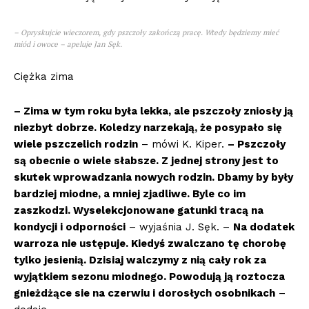
– Opryskujcie wieczorem, gdy pszczoły zakończą pracę. Wtedy będziemy mieć
miód i owoce – apeluje Jan Sęk.
Ciężka zima
– Zima w tym roku była lekka, ale pszczoły zniosły ją
niezbyt dobrze. Koledzy narzekają, że posypało się
wiele pszczelich rodzin
– mówi K. Kiper.
– Pszczoły
są obecnie o wiele słabsze. Z jednej strony jest to
skutek wprowadzania nowych rodzin. Dbamy by były
bardziej miodne, a mniej zjadliwe. Byle co im
zaszkodzi. Wyselekcjonowane gatunki tracą na
kondycji i odporności
– wyjaśnia J. Sęk. –
Na dodatek
warroza nie ustępuje. Kiedyś zwalczano tę chorobę
tylko jesienią. Dzisiaj walczymy z nią cały rok za
wyjątkiem sezonu miodnego. Powodują ją roztocza
gnieżdżące sie na czerwiu i dorosłych osobnikach
–