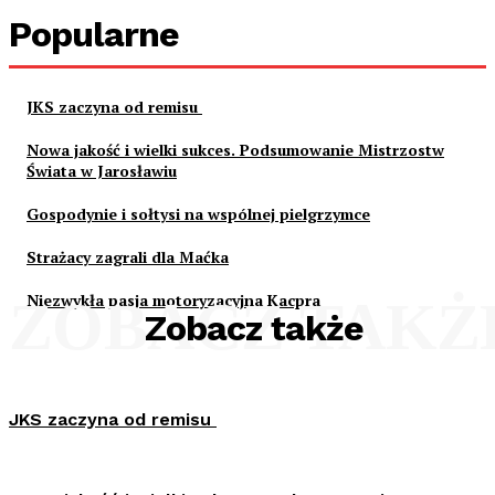
Popularne
JKS zaczyna od remisu
Nowa jakość i wielki sukces. Podsumowanie Mistrzostw
Świata w Jarosławiu
Gospodynie i sołtysi na wspólnej pielgrzymce
Strażacy zagrali dla Maćka
Niezwykła pasja motoryzacyjna Kacpra
ZOBACZ TAKŻ
Zobacz także
JKS zaczyna od remisu