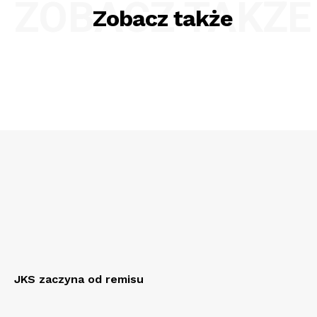
ZOBACZ TAKŻE
Zobacz także
JKS zaczyna od remisu