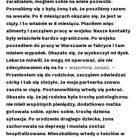
zarabiałem, mogłem sobie na wiele pozwolić.
Poznaliśmy się z byłą żoną tak, że poszliśmy razem
na wesele. Po 8 miesiącach okazało się, że jest w
ciąży, i to właśnie w 8 miesiącu. Płaciłem więc
alimenty i zacząłem pracę w wojsku. Nasze kontakty
były właściwie bardzo ograniczone. Po wojsku
poszedłem do pracy w Warszawie w fabryce i tam
miałem wypadek. Okazało się, że wyskoczył mi dysk.
Lekarze mówili, że mogą mi operować, ale nie
zdecydowałem się na to –
wspomina Janusz. –
Przeniosłem się do rodziców, zacząłem odwiedzać
córkę i tak się złożyło, że moja partnerka znowu
zaszła w ciążę. Postanowiliśmy wtedy się pobrać.
Okazało się, że jej rodzina była trochę patologiczna;
nie mieli wspólnych pieniędzy, dodatkowo matka
gotowała sobie, ojciec sobie, trochę dziwna
sytuacja.
Po urodzeniu drugiego dziecka
, żona
zachorowała na depresję i musiała zostać
hospitalizowana. Mieszkaliśmy wtedy u teściów w