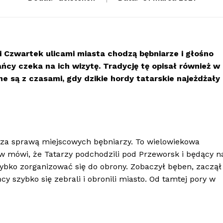
i Czwartek ulicami miasta chodzą bębniarze i głośno
kańcy czeka na ich wizytę. Tradycję tę opisał również w
ne są z czasami, gdy dzikie hordy tatarskie najeżdżały
 za sprawą miejscowych bębniarzy. To wielowiekowa
zów mówi, że Tatarzy podchodzili pod Przeworsk i będący n
zybko zorganizować się do obrony. Zobaczył bęben, zaczął
ńcy szybko się zebrali i obronili miasto. Od tamtej pory w