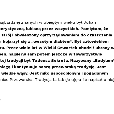
najbardziej znanych w ubiegłym wieku był Julian
terystyczną, lubianą przez wszystkich. Pamiętam, że
 strój i obwieszony oprzyrządowaniem do czyszczenia
 kojarzył się z „wesołym diabłem”. Był człowiekiem
u. Przez wiele lat w Wielki Czwartek chodził ubrany 
ben. najpierw sam potem jeszcze w towarzystwie
tej tradycji był Tadeusz Sekreta. Nazywany „Badylem”
olegą i kontynuuje naszą przeworską tradycję. Jest
 wielkie wąsy. Jest miło usposobionym i pogadanym
niec Przeworska. Tradycja ta tak go ujęła że napisał o nie
u