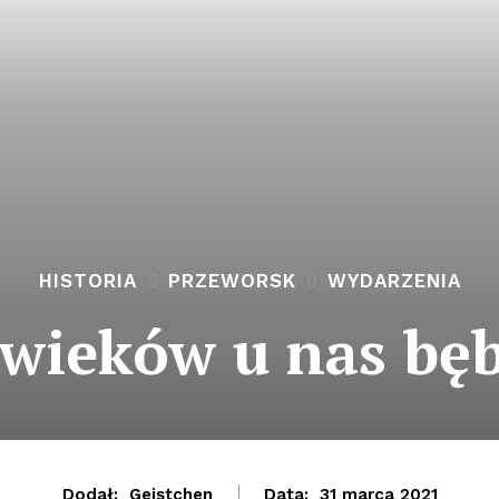
HISTORIA
PRZEWORSK
WYDARZENIA
wieków u nas bę
Dodał:
Geistchen
Data:
31 marca 2021