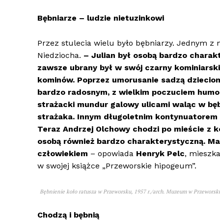
Bębniarze – ludzie nietuzinkowi
Przez stulecia wielu było bębniarzy. Jednym z 
Niedziocha.
– Julian był osobą bardzo charak
zawsze ubrany był w swój czarny kominiarski
kominów. Poprzez umorusanie sadzą dzieciom
bardzo radosnym, z wielkim poczuciem humor
strażacki mundur galowy ulicami waląc w bę
strażaka. Innym długoletnim kontynuatorem 
Teraz Andrzej Olchowy chodzi po mieście z k
osobą również bardzo charakterystyczną. Ma
człowiekiem
– opowiada
Henryk Pelc
, mieszka
w swojej książce „Przeworskie hipogeum”.
Bębnienie koło ratusza w Przeworsku, 1957 r./arch. Muzeum w Przeworsk
Chodzą i bębnią