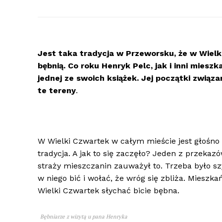
Jest taka tradycja w Przeworsku, że w Wielk
bębnią. Co roku Henryk Pelc, jak i inni miesz
jednej ze swoich książek. Jej początki związa
te tereny
.
W Wielki Czwartek w całym mieście jest głośno
tradycja. A jak to się zaczęło? Jeden z przeka
straży mieszczanin zauważył to. Trzeba było s
w niego bić i wołać, że wróg się zbliża. Mieszka
Wielki Czwartek słychać bicie bębna.
Bębniarze z wizytą u pana Henryka