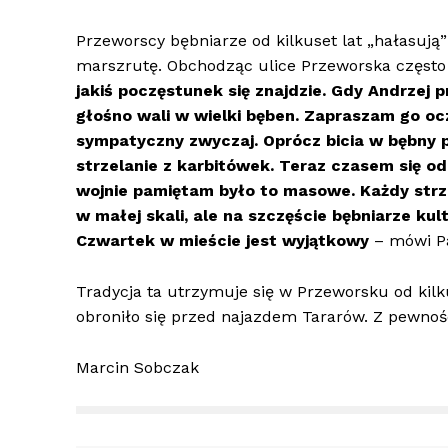
Przeworscy bębniarze od kilkuset lat „hałasuj
marszrutę. Obchodząc ulice Przeworska częst
jakiś poczęstunek się znajdzie. Gdy Andrzej 
głośno wali w wielki bęben. Zapraszam go oczy
sympatyczny zwyczaj. Oprócz bicia w bębny p
strzelanie z karbitówek. Teraz czasem się o
wojnie pamiętam było to masowe. Każdy strz
w małej skali, ale na szczęście bębniarze kult
Czwartek w mieście jest wyjątkowy
– mówi P
Tradycja ta utrzymuje się w Przeworsku od kilku
obroniło się przed najazdem Tararów. Z pewnoś
Marcin Sobczak