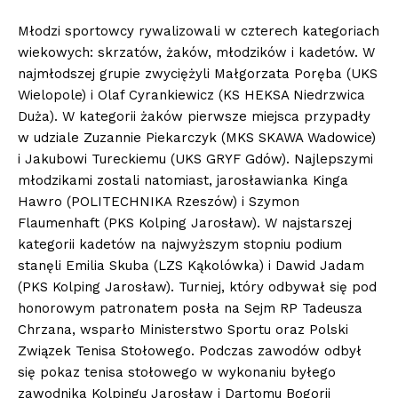
Młodzi sportowcy rywalizowali w czterech kategoriach
wiekowych: skrzatów, żaków, młodzików i kadetów. W
najmłodszej grupie zwyciężyli Małgorzata Poręba (UKS
Wielopole) i Olaf Cyrankiewicz (KS HEKSA Niedrzwica
Duża). W kategorii żaków pierwsze miejsca przypadły
w udziale Zuzannie Piekarczyk (MKS SKAWA Wadowice)
i Jakubowi Tureckiemu (UKS GRYF Gdów). Najlepszymi
młodzikami zostali natomiast, jarosławianka Kinga
Hawro (POLITECHNIKA Rzeszów) i Szymon
Flaumenhaft (PKS Kolping Jarosław). W najstarszej
kategorii kadetów na najwyższym stopniu podium
stanęli Emilia Skuba (LZS Kąkolówka) i Dawid Jadam
(PKS Kolping Jarosław). Turniej, który odbywał się pod
honorowym patronatem posła na Sejm RP Tadeusza
Chrzana, wsparło Ministerstwo Sportu oraz Polski
Związek Tenisa Stołowego. Podczas zawodów odbył
się pokaz tenisa stołowego w wykonaniu byłego
zawodnika Kolpingu Jarosław i Dartomu Bogorii