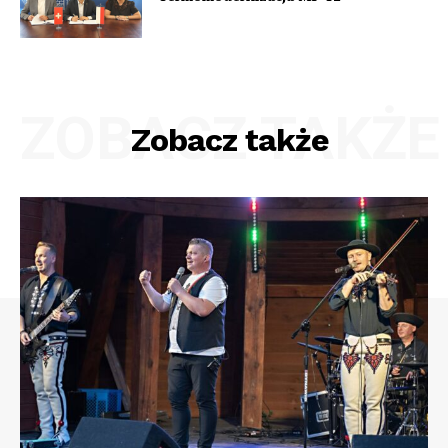
ZOBACZ TAKŻE
Zobacz także