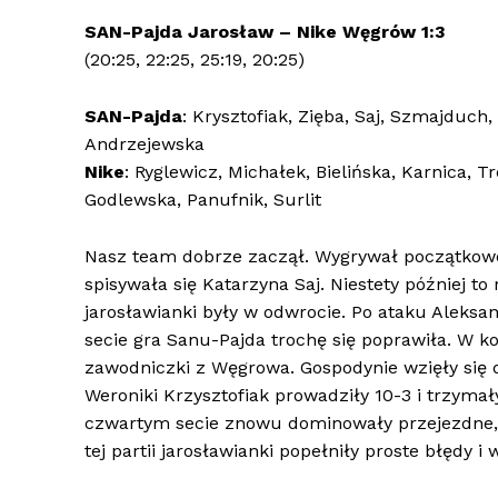
SAN-Pajda Jarosław – Nike Węgrów 1:3
(20:25, 22:25, 25:19, 20:25)
SAN-Pajda
: Krysztofiak, Zięba, Saj, Szmajduc
Andrzejewska
Nike
: Ryglewicz, Michałek, Bielińska, Karnica, 
Godlewska, Panufnik, Surlit
Nasz team dobrze zaczął. Wygrywał początkowo 
spisywała się Katarzyna Saj. Niestety później to
jarosławianki były w odwrocie. Po ataku Aleksa
secie gra Sanu-Pajda trochę się poprawiła. W k
zawodniczki z Węgrowa. Gospodynie wzięły się do
Weroniki Krzysztofiak prowadziły 10-3 i trzyma
czwartym secie znowu dominowały przejezdne,
tej partii jarosławianki popełniły proste błędy