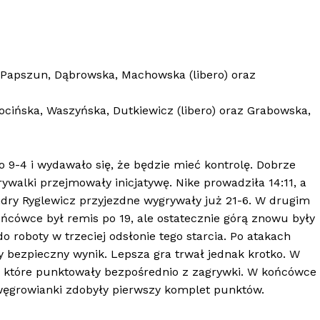
h, Papszun, Dąbrowska, Machowska (libero) oraz
Trocińska, Waszyńska, Dutkiewicz (libero) oraz Grabowska,
9-4 i wydawało się, że będzie mieć kontrolę. Dobrze
 rywalki przejmowały inicjatywę. Nike prowadziła 14:11, a
ndry Ryglewicz przyjezdne wygrywały już 21-6. W drugim
ońcówce był remis po 19, ale ostatecznie górą znowu były
 roboty w trzeciej odsłonie tego starcia. Po atakach
ły bezpieczny wynik. Lepsza gra trwał jednak krotko. W
 które punktowały bezpośrednio z zagrywki. W końcówce
 i węgrowianki zdobyły pierwszy komplet punktów.