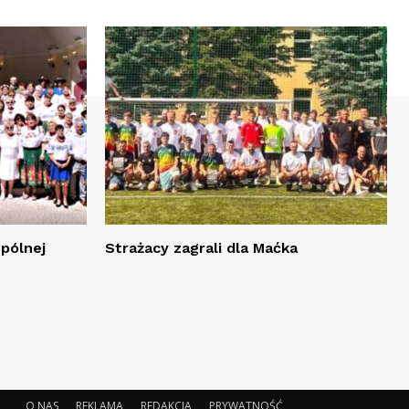
spólnej
Strażacy zagrali dla Maćka
O NAS
REKLAMA
REDAKCJA
PRYWATNOŚĆ