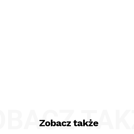
OBACZ TAK
Zobacz także