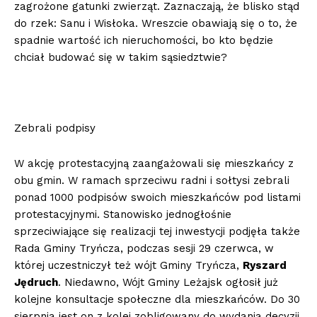
zagrożone gatunki zwierząt. Zaznaczają, że blisko stąd
do rzek: Sanu i Wisłoka. Wreszcie obawiają się o to, że
spadnie wartość ich nieruchomości, bo kto będzie
chciał budować się w takim sąsiedztwie?
Zebrali podpisy
W akcję protestacyjną zaangażowali się mieszkańcy z
obu gmin. W ramach sprzeciwu radni i sołtysi zebrali
ponad 1000 podpisów swoich mieszkańców pod listami
protestacyjnymi. Stanowisko jednogłośnie
sprzeciwiające się realizacji tej inwestycji podjęła także
Rada Gminy Tryńcza, podczas sesji 29 czerwca, w
której uczestniczył też wójt Gminy Tryńcza,
Ryszard
Jędruch
. Niedawno, Wójt Gminy Leżajsk ogłosił już
kolejne konsultacje społeczne dla mieszkańców. Do 30
sierpnia jest on z kolei zobligowany do wydania decyzji