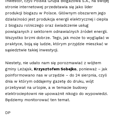
Inwestor, czyli Polska Grupa Biogazowa S.A., na swojej
stronie internetowej przedstawia się jako lider
produkcji biogazu w Polsce. Głównym obszarem jego
działalności jest produkcja energii elektrycznej i ciepła
z biogazu rolniczego oraz świadczenie usług
powiązanych z sektorem odnawialnych źródeł energii.
Wszystko brzmi dobrze. Tego, jak może to wyglądać w
praktyce, boją się ludzie, którym przyjdzie mieszkać w
sąsiedztwie takiej inwestycji.
Niestety, nie udało nam się porozmawiać z wójtem
gminy Leżajsk,
Krzysztofem Sobejko
, ponieważ – jak
poinformowano nas w urzędzie – do 24 sierpnia, czyli
dnia w którym oddajemy gazetę do druku, wójt
przebywał na urlopie, a w temacie budowy
elektrociepłowni nie upoważnił nikogo do wypowiedzi.
Będziemy monitorować ten temat.
DP