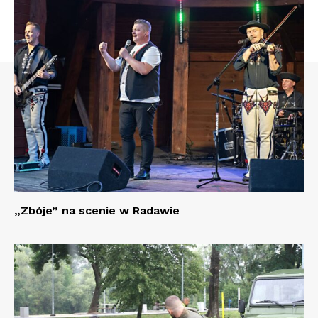
„Zbóje” na scenie w Radawie