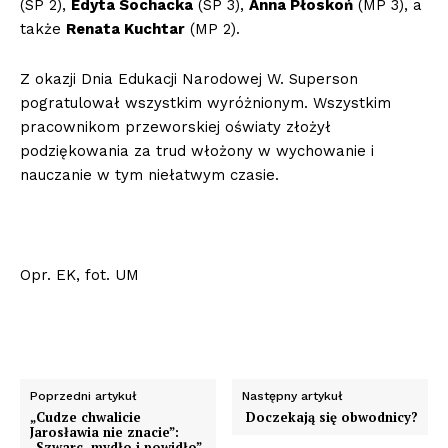
(SP 2),
Edyta Sochacka
(SP 3),
Anna Płoskoń
(MP 3), a
także
Renata Kuchtar
(MP 2).
Z okazji Dnia Edukacji Narodowej W. Superson
pogratulował wszystkim wyróżnionym. Wszystkim
pracownikom przeworskiej oświaty złożył
podziękowania za trud włożony w wychowanie i
nauczanie w tym niełatwym czasie.
Opr. EK, fot. UM
Poprzedni artykuł
Następny artykuł
„Cudze chwalicie
Doczekają się obwodnicy?
Jarosławia nie znacie”:
„Szwarc, mydło i powidło”