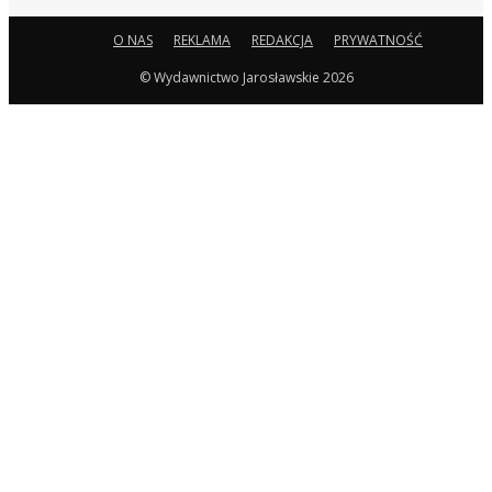
O NAS
REKLAMA
REDAKCJA
PRYWATNOŚĆ
© Wydawnictwo Jarosławskie 2026