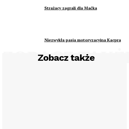
Strażacy zagrali dla Maćka
Niezwykła pasja motoryzacyjna Kacpra
ZOBACZ TAKŻ
Zobacz także