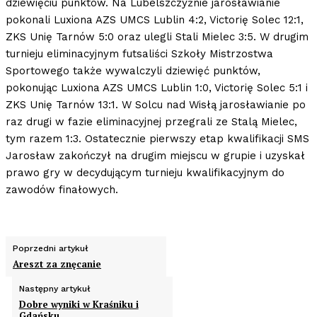
dziewięciu punktów. Na Lubelszczyźnie jarosławianie
pokonali Luxiona AZS UMCS Lublin 4:2, Victorię Solec 12:1,
ZKS Unię Tarnów 5:0 oraz ulegli Stali Mielec 3:5. W drugim
turnieju eliminacyjnym futsaliści Szkoły Mistrzostwa
Sportowego także wywalczyli dziewięć punktów,
pokonując Luxiona AZS UMCS Lublin 1:0, Victorię Solec 5:1 i
ZKS Unię Tarnów 13:1. W Solcu nad Wisłą jarosławianie po
raz drugi w fazie eliminacyjnej przegrali ze Stalą Mielec,
tym razem 1:3. Ostatecznie pierwszy etap kwalifikacji SMS
Jarosław zakończył na drugim miejscu w grupie i uzyskał
prawo gry w decydującym turnieju kwalifikacyjnym do
zawodów finałowych.
Poprzedni artykuł
Areszt za znęcanie
Następny artykuł
Dobre wyniki w Kraśniku i
Gdańsku