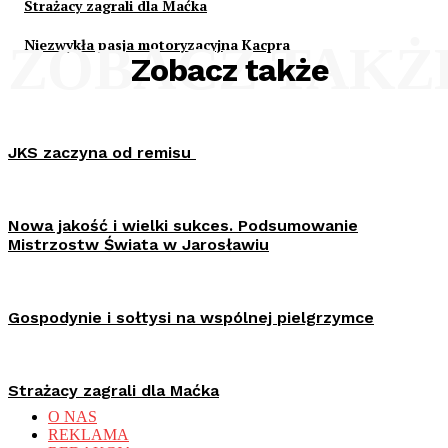
Strażacy zagrali dla Maćka
Niezwykła pasja motoryzacyjna Kacpra
ZOBACZ TAKŻ
Zobacz także
JKS zaczyna od remisu
Nowa jakość i wielki sukces. Podsumowanie
Mistrzostw Świata w Jarosławiu
Gospodynie i sołtysi na wspólnej pielgrzymce
Strażacy zagrali dla Maćka
O NAS
REKLAMA