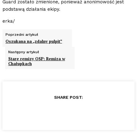
Guard zostało zmienione, ponieważ anonimowość jest
podstawą działania ekipy.
erka/
Poprzedni artykuł
Oszukana na „zdalny pulpit”
Następny artykuł
Stare remizy OSP: Remiza w
Chałupkach
SHARE POST: