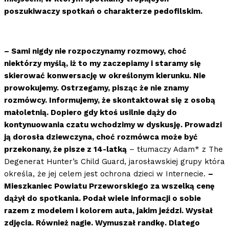
poszukiwaczy spotkań o charakterze pedofilskim.
– Sami nigdy nie rozpoczynamy rozmowy, choć
niektórzy myślą, iż to my zaczepiamy i staramy się
skierować konwersację w określonym kierunku. Nie
prowokujemy. Ostrzegamy, pisząc że nie znamy
rozmówcy. Informujemy, że skontaktował się z osobą
małoletnią. Dopiero gdy ktoś usilnie dąży do
kontynuowania czatu wchodzimy w dyskusję. Prowadzi
ją dorosła dziewczyna, choć rozmówca może być
przekonany, że pisze z 14-latką
– tłumaczy Adam* z The
Degenerat Hunter’s Child Guard, jarosławskiej grupy która
określa, że jej celem jest ochrona dzieci w Internecie.
–
Mieszkaniec Powiatu Przeworskiego za wszelką cenę
dążył do spotkania. Podał wiele informacji o sobie
razem z modelem i kolorem auta, jakim jeździ. Wysłał
zdjęcia. Również nagie. Wymuszał randkę. Dlatego