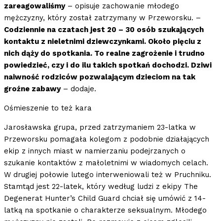
zareagowaliśmy
– opisuje zachowanie młodego
mężczyzny, który został zatrzymany w Przeworsku. –
Codziennie na czatach jest 20 – 30 osób szukających
kontaktu z nieletnimi dziewczynkami. Około pięciu z
nich dąży do spotkania. To realne zagrożenie i trudno
powiedzieć, czy i do ilu takich spotkań dochodzi. Dziwi
naiwność rodziców pozwalającym dzieciom na tak
groźne zabawy
– dodaje.
Ośmieszenie to też kara
Jarosławska grupa, przed zatrzymaniem 23-latka w
Przeworsku pomagała kolegom z podobnie działających
ekip z innych miast w namierzaniu podejrzanych o
szukanie kontaktów z małoletnimi w wiadomych celach.
W drugiej połowie lutego interweniowali też w Pruchniku.
Stamtąd jest 22-latek, który według ludzi z ekipy The
Degenerat Hunter’s Child Guard chciał się umówić z 14-
latką na spotkanie o charakterze seksualnym. Młodego