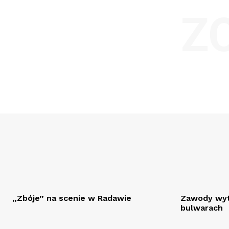
Z
„Zbóje” na scenie w Radawie
Zawody wyt
bulwarach