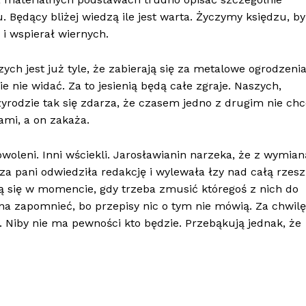
. Będący bliżej wiedzą ile jest warta. Życzymy księdzu, by
 i wspierał wiernych.
ch jest już tyle, że zabierają się za metalowe ogrodzenia
e nie widać. Za to jesienią będą całe zgraje. Naszych,
rzyrodzie tak się zdarza, że czasem jedno z drugim nie ch
ami, a on zakaża.
oleni. Inni wściekli. Jarosławianin narzeka, że z wymian
a pani odwiedziła redakcję i wylewała łzy nad całą rzesz
zą się w momencie, gdy trzeba zmusić któregoś z nich do
a zapomnieć, bo przepisy nic o tym nie mówią. Za chwilę
 Niby nie ma pewności kto będzie. Przebąkują jednak, że