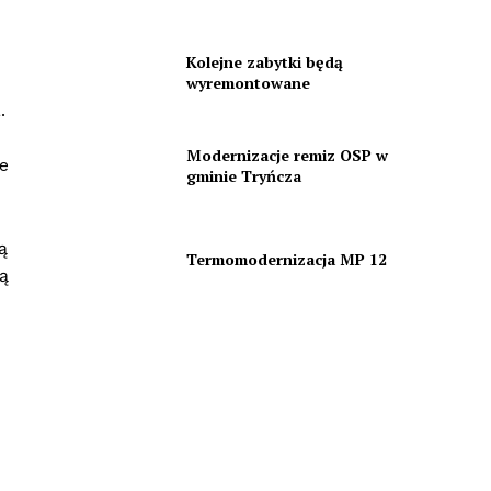
Kolejne zabytki będą
wyremontowane
.
Modernizacje remiz OSP w
ce
gminie Tryńcza
ą
Termomodernizacja MP 12
ą