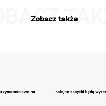
OBACZ TAK
Zobacz także
rzymałościowe na
Kolejne zabytki będą wy