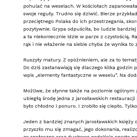
pohulać na weselach. W kościołach zapanowała
swoje reguły. Trudno się dziwić. Bierze przykła
przeciętnego Polaka do ich przestrzegania, sko
pozytywnie. Grypa odpuściła, bo ludzie bardziej
a ta niekoniecznie idzie w parze z czystością.
rąk i nie włażenie na siebie chyba że wynika to 
Ruszyły matury. Z opóźnieniem, ale za to temat
Do dziś zastanawiają się dlaczego kilka godzi
wpis „elementy fantastyczne w weselu”. Na doda
Możliwe, że słynne także na poziomie ogólnym 
ubiegłą środę jedna z jarosławskich restauracji
było chłodno i ponuro. I zrobiło się ciepło. Tylk
Jeden z bardziej znanych jarosławskich księży o
przyszło mu się zmagać, jego dokonania, realiz
ze społeczną oraz duchowe podejście oparte na