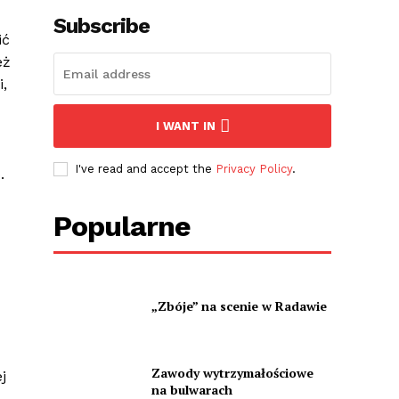
Subscribe
ić
eż
i,
I WANT IN
I've read and accept the
Privacy Policy
.
.
Popularne
„Zbóje” na scenie w Radawie
Zawody wytrzymałościowe
j
na bulwarach