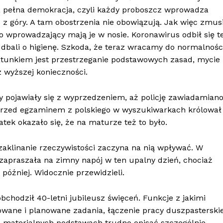
 pełna demokracja, czyli każdy proboszcz wprowadza
d z góry. A tam obostrzenia nie obowiązują. Jak więc zmus
ro wprowadzający mają je w nosie. Koronawirus odbił się t
 dbali o higienę. Szkoda, że teraz wracamy do normalnośc
 Ratunkiem jest przestrzeganie podstawowych zasad, mycie
z wyższej konieczności.
y pojawiały się z wyprzedzeniem, aż policję zawiadamiano
n przed egzaminem z polskiego w wyszukiwarkach królował
tek okazało się, że na maturze też to było.
zaklinanie rzeczywistości zaczyna na nią wpływać. W
 zapraszała na zimny napój w ten upalny dzień, chociaż
o później. Widocznie przewidzieli.
bchodził 40-letni jubileusz święceń. Funkcje z jakimi
owane i planowane zadania, łączenie pracy duszpasterskie
 materialnych podstawach trudno opisać szczególnie