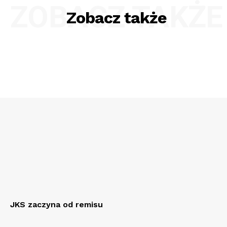
ZOBACZ TAKŻE
Zobacz także
JKS zaczyna od remisu