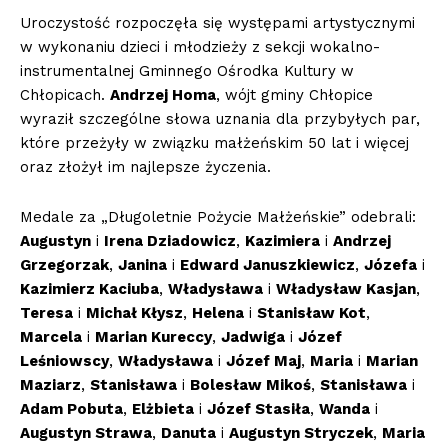
Uroczystość rozpoczęła się występami artystycznymi
w wykonaniu dzieci i młodzieży z sekcji wokalno-
instrumentalnej Gminnego Ośrodka Kultury w
Chłopicach.
Andrzej Homa
, wójt gminy Chłopice
wyraził szczególne słowa uznania dla przybyłych par,
które przeżyły w związku małżeńskim 50 lat i więcej
oraz złożył im najlepsze życzenia.
Medale za „Długoletnie Pożycie Małżeńskie” odebrali:
Augustyn
i
Irena Dziadowicz
,
Kazimiera
i
Andrzej
Grzegorzak
,
Janina
i
Edward Januszkiewicz
,
Józefa
i
Kazimierz Kaciuba
,
Władysława
i
Władysław Kasjan
,
Teresa
i
Michał Kłysz
,
Helena
i
Stanisław Kot
,
Marcela
i
Marian Kureccy
,
Jadwiga
i
Józef
Leśniowscy
,
Władysława
i
Józef Maj
,
Maria
i
Marian
Maziarz
,
Stanisława
i
Bolesław Mikoś
,
Stanisława
i
Adam Pobuta
,
Elżbieta
i
Józef Stasiła
,
Wanda
i
Augustyn Strawa
,
Danuta
i
Augustyn Stryczek
,
Maria