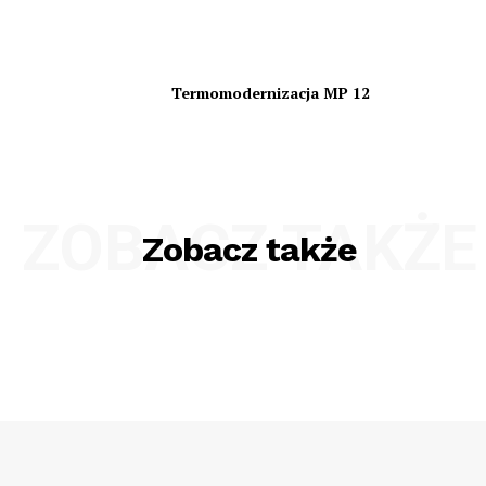
Termomodernizacja MP 12
ZOBACZ TAKŻE
Zobacz także