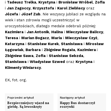
i
Tadeusz Trelka
,
Krystyna
i
Bronisław Wróbel
,
Zofia
i
Jan Zagoccy
,
Krzysztofa
i
Karol Zielińscy
oraz
Józefa
i
Józef Zub
. Nie wszyscy jubilaci ze względu na
wiek i stan zdrowia mogli uczestniczyć w
uroczystościach, dlatego medale odebrali później:
Kazimiera
i
Jan Antonik
,
Halina
i
Mieczysław Baliccy
,
Teresa
i
Marian Bogacz
,
Maria
i
Mieczysław Czyż
,
Katarzyna
i
Stanisław Kurek
,
Stanisława
i
Mirosław
Łęgowiak
,
Barbara
i
Zbigniew Rogała
,
Kazimiera
i
Zbigniew Sawa
,
Zofia
i
Stanisław Sebzda
,
Stanisława
i
Władysław Szwed
oraz
Krystyna
i
Klimenty Winiarscy
.
EK, fot. org.
Poprzedni artykuł
Następny artykuł
Bezpieczniejszy wjazd na
Happy Bus dostarczył
giełdę. Są lewoskręty
rozrywki