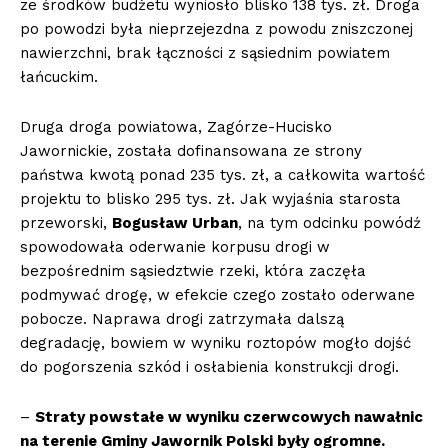
ze środków budżetu wyniosło blisko 138 tys. zł. Droga
po powodzi była nieprzejezdna z powodu zniszczonej
nawierzchni, brak łączności z sąsiednim powiatem
łańcuckim.
Druga droga powiatowa, Zagórze-Hucisko
Jawornickie, została dofinansowana ze strony
państwa kwotą ponad 235 tys. zł, a całkowita wartość
projektu to blisko 295 tys. zł. Jak wyjaśnia starosta
przeworski,
Bogusław Urban
, na tym odcinku powódź
spowodowała oderwanie korpusu drogi w
bezpośrednim sąsiedztwie rzeki, która zaczęła
podmywać drogę, w efekcie czego zostało oderwane
pobocze. Naprawa drogi zatrzymała dalszą
degradację, bowiem w wyniku roztopów mogło dojść
do pogorszenia szkód i osłabienia konstrukcji drogi.
–
Straty powstałe w wyniku czerwcowych nawałnic
na terenie Gminy Jawornik Polski były ogromne.