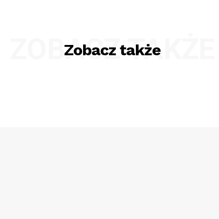
ZOBACZ TAKŻE
Zobacz także