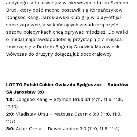
Jedynego seta urwał już w pierwszym starciu Szymon
Brud, który dość mocno postawił się Koreańczykowi
Dongsoo Kang. Jarosławski klub grę w play-off już
sobie zapewnił, a w kończących zasadniczą część
sezonu pojedynkach chcą ogrywać młodzież. Do walki
o medal najprawdopodobniej przystąpią z 7 miejsca i
zmierzą się z Dartom Bogorią Grodzisk Mazowiecki.
Wówczas do drużyny dołączą już obcokrajowcy.
LOTTO Polski Cukier Gwiazda Bydgoszcz – Sokołów
SA Jarosław 3:0
1:0:
Dongsoo Kang – Szymon Brud 3:1 (4:11, 11:6, 11:8,
12:10)
2:0:
Vladislav Ursu – Mateusz Czernik 3:0 (11:8, 11:8,
11:7)
3:0:
Artur Grela – Dawid Jadam 3:0 (11:9, 11:5, 11:4)