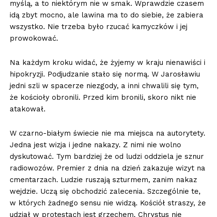
myślą, a to niektórym nie w smak. Wprawdzie czasem
idą zbyt mocno, ale lawina ma to do siebie, że zabiera
wszystko. Nie trzeba było rzucać kamyczków i jej
prowokować.
Na każdym kroku widać, że żyjemy w kraju nienawiści i
hipokryzji. Podjudzanie stało się normą. W Jarosławiu
jedni szli w spacerze niezgody, a inni chwalili się tym,
że kościoły obronili. Przed kim bronili, skoro nikt nie
atakował.
W czarno-białym świecie nie ma miejsca na autorytety.
Jedna jest wizja i jedne nakazy. Z nimi nie wolno
dyskutować. Tym bardziej że od ludzi oddziela je sznur
radiowozów. Premier z dnia na dzień zakazuje wizyt na
cmentarzach. Ludzie ruszają szturmem, zanim nakaz
wejdzie. Uczą się obchodzić zalecenia. Szczególnie te,
w których żadnego sensu nie widzą. Kościół straszy, że
udział w protestach jest grzechem. Chrystus nie