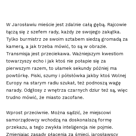
W Jarosławiu mieście jest zdalnie całą gębą. Rajcowie
łączą się z szefem rady, każdy ze swojego zakątka.
Tylko burmistrz ze swoim sztabem siedzą gromadą za
kamerą, a jak trzeba mówić, to są w obrazie.
Transmisja jest przeciekawa. Ważniejszym kwestiom
towarzyszy echo i jak ktoś nie połapie się za
pierwszym razem, to ułamek sekundy później ma
powtórkę. Piski, szumy i półsłówka jakby ktoś Wolnej
Europy na starym radiu szukał, też podnoszą wagę
narady. Odgłosy z wnętrza czarnych dziur też są, więc
trudno mówić, że miasto zacofane.
Wprost przeciwnie. Można sądzić, że miejscowi
samorządowcy wchodzą na doskonalszą formę
przekazu, a tego zwykła inteligencja nie pojmie.
Zmieniając zasady płacenia za śmieci, jarosławscy