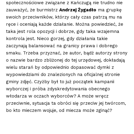
społecznościowe związane z Kańczugą nie trudno nie
zauważyć, że burmistrz
Andrzej Żygadło
ma grupkę
swoich przeciwników, którzy cały czas patrzą mu na
ręce i oceniają każde działanie. Można powiedzieć, że
taka jest rola opozycji i dobrze, gdy taka wzajemna
kontrola jest. Nieco gorzej, gdy działania takie
zaczynają balansować na granicy prawa i dobrego
smaku. Trzeba przyznać, że autor, bądź autorzy strony
o nazwie bardzo zbliżonej do tej urzędowej, dokładają
wielu starań by odpowiednio dopasować dymki z
wypowiedziami do znalezionych na oficjalnej stronie
gminy zdjęć. Czyżby był to już początek kampanii
wyborczej i próba zdyskredytowania obecnego
włodarza w oczach wyborców? A może wręcz
przeciwnie, sytuacja ta obróci się przeciw jej twórcom,
bo kto mieczem wojuje, od miecza może zginąć?