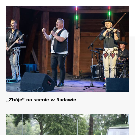
„Zbóje” na scenie w Radawie