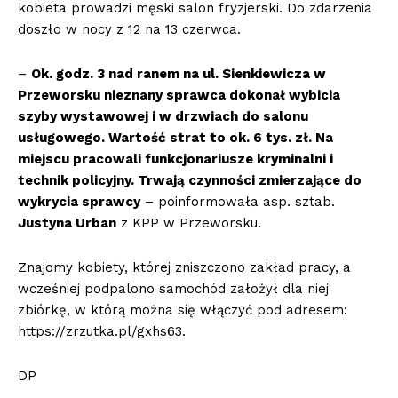
kobieta prowadzi męski salon fryzjerski. Do zdarzenia
doszło w nocy z 12 na 13 czerwca.
–
Ok. godz. 3 nad ranem na ul. Sienkiewicza w
Przeworsku nieznany sprawca dokonał wybicia
szyby wystawowej i w drzwiach do salonu
usługowego. Wartość strat to ok. 6 tys. zł. Na
miejscu pracowali funkcjonariusze kryminalni i
technik policyjny. Trwają czynności zmierzające do
wykrycia sprawcy
– poinformowała asp. sztab.
Justyna Urban
z KPP w Przeworsku.
Znajomy kobiety, której zniszczono zakład pracy, a
wcześniej podpalono samochód założył dla niej
zbiórkę, w którą można się włączyć pod adresem:
https://zrzutka.pl/gxhs63.
DP