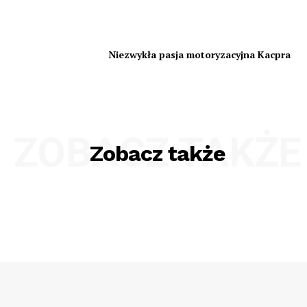
Niezwykła pasja motoryzacyjna Kacpra
ZOBACZ TAKŻE
Zobacz także