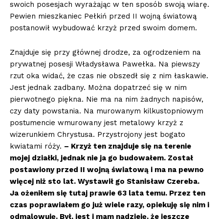
swoich posesjach wyrażając w ten sposób swoją wiarę.
Pewien mieszkaniec Pełkiń przed II wojną światową
postanowił wybudować krzyż przed swoim domem.
Znajduje się przy głównej drodze, za ogrodzeniem na
prywatnej posesji Władysława Pawełka. Na piewszy
rzut oka widać, że czas nie obszedł się z nim łaskawie.
Jest jednak zadbany. Można dopatrzeć się w nim
pierwotnego piękna. Nie ma na nim żadnych napisów,
czy daty powstania. Na murowanym kilkustopniowym
postumencie wmurowany jest metalowy krzyż z
wizerunkiem Chrystusa. Przystrojony jest bogato
kwiatami róży.
– Krzyż ten znajduje się na terenie
mojej działki, jednak nie ja go budowałem. Został
postawiony przed II wojną światową i ma na pewno
więcej niż sto lat. Wystawił go Stanisław Czereba.
Ja ożeniłem się tutaj prawie 63 lata temu. Przez ten
czas poprawiałem go już wiele razy, opiekuję się nim i
odmalowuję. Był, jest i mam nadzieję, że jeszcze