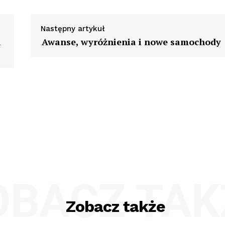
Następny artykuł
h
Awanse, wyróżnienia i nowe samochody
OBACZ TAK
Zobacz także