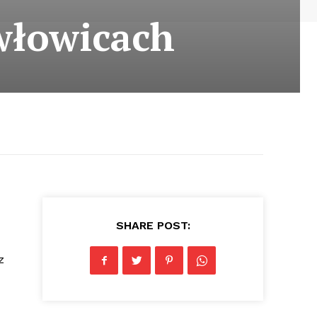
włowicach
SHARE POST:
z