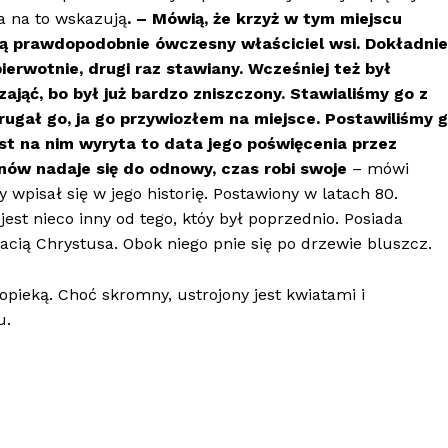
a na to wskazują
. – M
ó
wią, że krzyż w tym miejscu
ową prawdopodobnie
ó
wczesny właściciel wsi. Dokładnie
pierwotnie, drugi raz stawiany. Wcześniej też był
ająć, bo był już bardzo zniszczony. Stawialiśmy go z
gał go, ja go przywiozłem na miejsce. Postawiliśmy 
est na nim wyryta to data jego poświęcenia przez
n
ó
w nadaje się do odnowy, czas robi swoje
– mówi
 wpisał się w jego historię. Postawiony w latach 80.
est nieco inny od tego, któy był poprzednio. Posiada
cią Chrystusa. Obok niego pnie się po drzewie bluszcz.
pieką. Choć skromny, ustrojony jest kwiatami i
u.