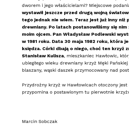
dworem i jego właścicielami? Miejscowe podani
wystawił jeszcze przed drugą wojną świat
tego jednak nie wiem. Teraz jest już inny niż 
drewniany. Po latach postanowiliśmy się nim z
moim ojcem. Pan Władysław Podlewski wystru
w 1981 roku. Data 30 maja 1982 roku, kt
ó
ra j
księdza. C
ó
rki dbają o niego, choć ten krzyż z
Stanisław Kulisza
, mieszkaniec Hawłowic, który
ubiegłego wieku drewniany krzyż Męki Pańskiej j
blaszany, wąski daszek przymocowany nad posta
Przydrożny krzyż w Hawłowicach otoczony jest o
przypomina o postawionym tu pierwotnie krzyż
Marcin Sobczak