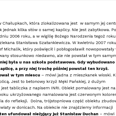
o w Chałupkach, która zlokalizowana jest w samym jej cen
 jednak kilka słów o samej kaplicy. Nie jest zabytkowa. P
niu 2006 roku, a w wigilię Bożego Narodzenia tegoż roku
dziekana Stanisława Szałankiewicza. W kwietniu 2007 rok
f Michalik, który poświęcił i pobłogosławił nowopowstały
dowany stosunkowo niedawno, ale nie powstał w tym samy
śniej była u nas szkoła podstawowa. Gdy wybudowano
plicę, a przy niej trochę później powstał ten krzyż.
sował w tym miescu
– mówi jadna z mieszkanek wioski. K
plicą. Jest to betonowy krzyż Męki Pańskiej, z dużym
st tabliczka z napisem INRI. Obiekt pomalowany jest na 
ch i boku ukrzyżowanego namalowana jest czerwonym kolor
ania do refleksji. Dolna, trójstopniowa część obiektu zbud
kwiaty w donicach. Na obiekcie nie znajdziemy informacji
 ten ufundował nieżyjący już Stanisław Duchan
– mówi