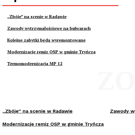
„Zbóje” na scenie w Radawie
Zawody wytrzymałościowe na bulwarach
Kolejne zabytki będą wyremontowane
Modernizacje remiz OSP w gminie Tryńcza
Termomodernizacja MP 12
ZO
„Zbóje” na scenie w Radawie
Zawody wy
Modernizacje remiz OSP w gminie Tryńcza