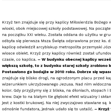
Krzyż ten znajduje się przy kaplicy Miłosierdzia Bożeg
wioski, obok miejscowej szkoły podstawowej. Na początek
na początku XXI wieku. Została oddana do użytku w grud
odbyła się pierwsza Msza Święta odprawiona przez ks. 
kaplicę odwiedził arcybiskup metropolita przemyski Józe
wiosce obiekt. Krzyż przy kaplicy również został ufun
czasie, co kaplica.
– W budynku obecnej kaplicy wcze
większą szkołę, to z budynku starej szkoły zrobiono ka
Postawiono go bodajże w 2010 roku. Dobrze się wpa
znajduje się blisko drogi, na ogrodzonym placu przed ka
wizerunkiem ukrzyżowanego Jezusa. Nad nim widoczna je
kolor. Gdy przyjżymy się z bliska, na dłoniach, stopa
krew. Daje to na białym tle głęboki efekt wizualny i skł
jest z kostki brukowej. Na niej zwyczajowo stawiane są 
odnośnie fundatora, jednak udało się to ustalić.
– Krzyż