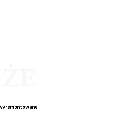
KŻE
ą wyremontowane