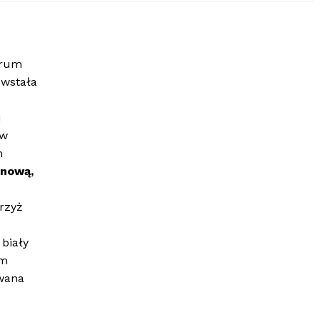
trum
owstała
u
 w
m
 nową,
rzyż
biały
em
owana