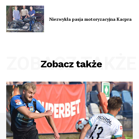
Niezwykła pasja motoryzacyjna Kacpra
ZOBACZ TAKŻE
Zobacz także