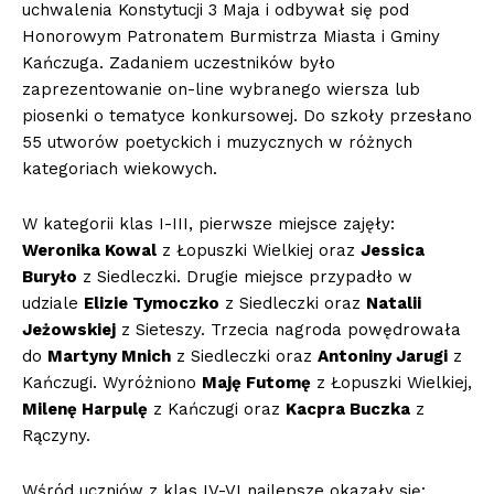
uchwalenia Konstytucji 3 Maja i odbywał się pod
Honorowym Patronatem Burmistrza Miasta i Gminy
Kańczuga. Zadaniem uczestników było
zaprezentowanie on-line wybranego wiersza lub
piosenki o tematyce konkursowej. Do szkoły przesłano
55 utworów poetyckich i muzycznych w różnych
kategoriach wiekowych.
W kategorii klas I-III, pierwsze miejsce zajęły:
Weronika Kowal
z Łopuszki Wielkiej oraz
Jessica
Buryło
z Siedleczki. Drugie miejsce przypadło w
udziale
Elizie Tymoczko
z Siedleczki oraz
Natalii
Jeżowskiej
z Sieteszy. Trzecia nagroda powędrowała
do
Martyny Mnich
z Siedleczki oraz
Antoniny Jarugi
z
Kańczugi. Wyróżniono
Maję Futomę
z Łopuszki Wielkiej,
Milenę Harpulę
z Kańczugi oraz
Kacpra Buczka
z
Rączyny.
Wśród uczniów z klas IV-VI najlepsze okazały się: