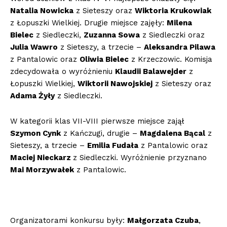
Natalia Nowicka
z Sieteszy oraz
Wiktoria Krukowiak
z Łopuszki Wielkiej. Drugie miejsce zajęły:
Milena
Bielec
z Siedleczki,
Zuzanna Sowa
z Siedleczki oraz
Julia Wawro
z Sieteszy, a trzecie –
Aleksandra Pilawa
z Pantalowic oraz
Oliwia Bielec
z Krzeczowic. Komisja
zdecydowała o wyróżnieniu
Klaudii Balawejder
z
Łopuszki Wielkiej,
Wiktorii Nawojskiej
z Sieteszy oraz
Adama Żyły
z Siedleczki.
W kategorii klas VII-VIII pierwsze miejsce zajął
Szymon Cynk
z Kańczugi, drugie –
Magdalena Bącal
z
Sieteszy, a trzecie –
Emilia Fudała
z Pantalowic oraz
Maciej Nieckarz
z Siedleczki. Wyróżnienie przyznano
Mai Morzywałek
z Pantalowic.
Organizatorami konkursu były:
Małgorzata Czuba
,