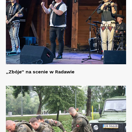
„Zbóje” na scenie w Radawie