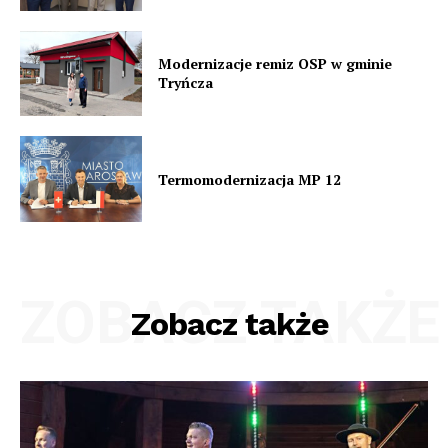
Modernizacje remiz OSP w gminie
Tryńcza
Termomodernizacja MP 12
ZOBACZ TAKŻE
Zobacz także