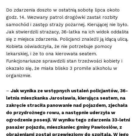
Do zdarzenia doszło w ostatnią sobotę lipca około
godz. 14. Wezwany patrol drogówki zastał rozbity
samochód i zastęp straży pożarnej. Kierującej nie było.
Jak stwierdzili strażacy, 36-latka na ich widok oddaliła
się z miejsca zdarzenia. Policjanci znaleźli ją idącą ulicą.
Kobieta oświadczyła, że nie potrzebuje pomocy
lekarskiej, i że to ona kierowała seatem.
Funkcjonariusze sprawdzili stan trzeźwości kobiety i
okazało się, że miała blisko 3 promile alkoholu w
organizmie.
–
Jak wynika ze wstępnych ustaleń policjantów, 36-
letnia mieszkanka Jarosławia, kierująca seatem, na
zakręcie straciła panowanie nad pojazdem, zjechała
do przydrożnego rowu, a następnie uderzyła w
ogrodzenie posesji. W wyniku tego zdarzenia 33-letni
pasażer pojazdu, mieszkaniec gminy Pawłosiów, z
obrażeniami został przewieziony do szpitala. W jego