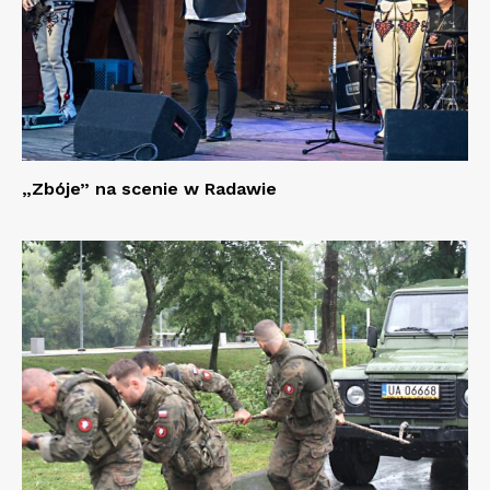
„Zbóje” na scenie w Radawie