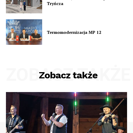
Tryńcza
Termomodernizacja MP 12
ZOBACZ TAKŻE
Zobacz także