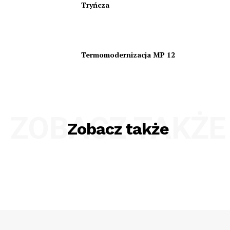
Tryńcza
Termomodernizacja MP 12
ZOBACZ TAKŻE
Zobacz także