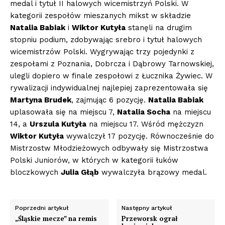
medal i tytuł II halowych wicemistrzyń Polski. W
kategorii zespołów mieszanych mikst w składzie
Natalia Babiak
i
Wiktor Kutyła
stanęli na drugim
stopniu podium, zdobywając srebro i tytuł halowych
wicemistrzów Polski. Wygrywając trzy pojedynki z
zespołami z Poznania, Dobrcza i Dąbrowy Tarnowskiej,
ulegli dopiero w finale zespołowi z Łucznika Żywiec. W
rywalizacji indywidualnej najlepiej zaprezentowała się
Martyna Brudek
, zajmując 6 pozycję.
Natalia Babiak
uplasowała się na miejscu 7,
Natalia Socha
na miejscu
14, a
Urszula Kutyła
na miejscu 17. Wśród mężczyzn
Wiktor Kutyła
wywalczył 17 pozycję. Równocześnie do
Mistrzostw Młodzieżowych odbywały się Mistrzostwa
Polski Juniorów, w których w kategorii łuków
bloczkowych
Julia Głąb
wywalczyła brązowy medal.
Poprzedni artykuł
Następny artykuł
„Śląskie mecze” na remis
Przeworsk ograł