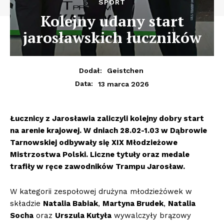
SPORT
Kolejny udany start
jarosławskich łuczników
Dodał:
Geistchen
13 marca 2026
Data:
Łucznicy z Jarosławia zaliczyli kolejny dobry start
na arenie krajowej. W dniach 28.02-1.03 w Dąbrowie
Tarnowskiej odbywały się XIX Młodzieżowe
Mistrzostwa Polski. Liczne tytuły oraz medale
trafiły w ręce zawodników Trampu Jarosław.
W kategorii zespołowej drużyna młodzieżówek w
składzie
Natalia Babiak
,
Martyna Brudek
,
Natalia
Socha
oraz
Urszula Kutyła
wywalczyły brązowy