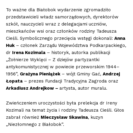
To ważne dla Białobok wydarzenie zgromadziło
przedstawicieli władz samorządowych, dyrektorów
szkół, nauczycieli wraz z delegacjami uczniów,
mieszkańców wsi oraz członków rodziny Tadeusza
Cieśli. Symbolicznego przecięcia wstęgi dokonali:
Anna
Huk
– członek Zarządu Województwa Podkarpackiego,
dr
Irena Kozimala
– historyk, autorka publikacji
„Żołnierze Wyklęci – Z dziejów partyzantki
antykomunistycznej w powiecie przeworskim 1944–
1956”,
Grażyna Pieniążek
– wójt Gminy Gać,
Andrzej
Łopata
– prezes Fundacji Tradycyjna Zagroda oraz
Arkadiusz Andrejkow –
artysta, autor muralu.
Zwieńczeniem uroczystości była prelekcja dr Ireny
Kozimali na temat życia i rodziny Tadeusza Cieśli. Głos
zabrał również
Mieczysław Skawina
, kuzyn
„Niezłomnego z Białobok”.