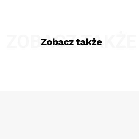
ZOBACZ TAKŻE
Zobacz także