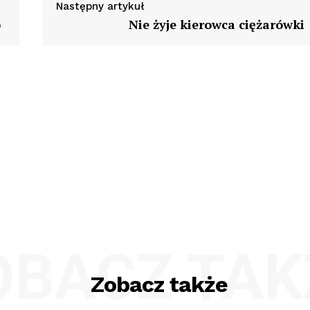
Następny artykuł
o
Nie żyje kierowca ciężarówki
OBACZ TAK
Zobacz także