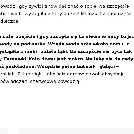
owodzi, gdy żywioł znów dał znać o sobie. Na szczęście
 choć woda wystąpiła z koryta rzeki Mleczki i zalała część
dleczce.
całe obejście i gdy zaczęła się ta ulewa w nocy to już
a wody na podwórku. Wtedy woda szła wkoło domu: z
tąpiła z rzeki i zalała łąki. Na szczęście nie była tak
 Tarnawki. Koło domu jest mokro. Na łąkę nie da rady
już poskładane. Wszędzie pełno butelek i gałęzi
–
rskich. Zalane łąki i obejścia domów powoli obsychają.
 doświadczeni czerwcową powodzią.