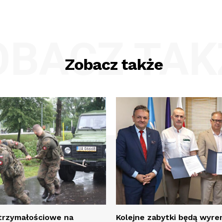
OBACZ TAK
Zobacz także
rzymałościowe na
Kolejne zabytki będą wy