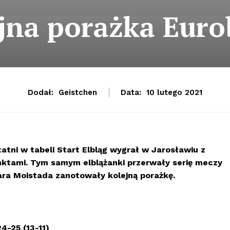
jna porażka Eur
Dodał:
Geistchen
Data:
10 lutego 2021
ni w tabeli Start Elbląg wygrał w Jarosławiu z
nktami. Tym samym elblążanki przerwały serię meczy
ara Moistada zanotowały kolejną porażkę.
4-25 (13-11)