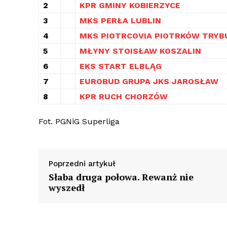
2
KPR GMINY KOBIERZYCE
3
MKS PERŁA LUBLIN
4
MKS PIOTRCOVIA PIOTRKÓW TRYB
5
MŁYNY STOISŁAW KOSZALIN
6
EKS START ELBLĄG
7
EUROBUD GRUPA JKS JAROSŁAW
8
KPR RUCH CHORZÓW
Fot. PGNiG Superliga
Poprzedni artykuł
Słaba druga połowa. Rewanż nie
wyszedł