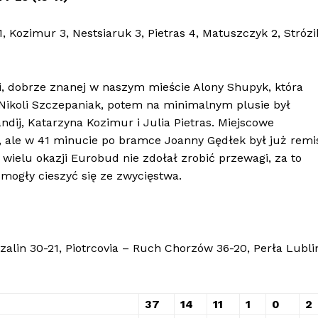
, Kozimur 3, Nestsiaruk 3, Pietras 4, Matuszczyk 2, Strózi
ki, dobrze znanej w naszym mieście Alony Shupyk, która
 Nikoli Szczepaniak, potem na minimalnym plusie był
ndij, Katarzyna Kozimur i Julia Pietras. Miejscowe
, ale w 41 minucie po bramce Joanny Gędłek był już remi
wielu okazji Eurobud nie zdołał zrobić przewagi, za to
 mogły cieszyć się ze zwycięstwa.
alin 30-21, Piotrcovia – Ruch Chorzów 36-20, Perła Lubli
37
14
11
1
0
2