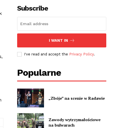
Subscribe
k
I WANT IN
I've read and accept the
Privacy Policy
.
s,
Popularne
„Zbóje” na scenie w Radawie
n
Zawody wytrzymałościowe
na bulwarach