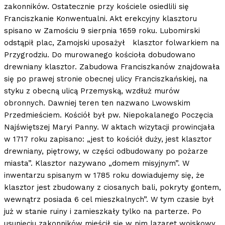
zakonników. Ostatecznie przy kościele osiedlili się
Franciszkanie Konwentualni. Akt erekcyjny klasztoru
spisano w Zamościu 9 sierpnia 1659 roku. Lubomirski
odstąpił plac, Zamojski uposażył klasztor folwarkiem na
Przygrodziu. Do murowanego kościoła dobudowano
drewniany klasztor. Zabudowa Franciszkanów znajdowała
się po prawej stronie obecnej ulicy Franciszkańskiej, na
styku z obecną ulicą Przemyską, wzdłuż murów
obronnych. Dawniej teren ten nazwano Lwowskim
Przedmieściem. Kościół był pw. Niepokalanego Poczęcia
Najświętszej Maryi Panny. W aktach wizytacji prowincjała
w 1717 roku zapisano: „jest to kościół duży, jest klasztor
drewniany, piętrowy, w części odbudowany po pożarze
miasta”. Klasztor nazywano „domem misyjnym”. W
inwentarzu spisanym w 1785 roku dowiadujemy się, że
klasztor jest zbudowany z ciosanych bali, pokryty gontem,
wewnątrz posiada 6 cel mieszkalnych”. W tym czasie był
już w stanie ruiny i zamieszkały tylko na parterze. Po
usunięciu zakonników mieścił się w nim lazaret wojskowy.