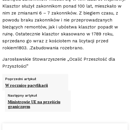
Klasztor służył zakonnikom ponad 100 lat, mieszkało w
nim ze zmianami 6 – 7 zakonników. Z biegiem czasu, z
powodu braku zakonników i nie przeprowadzanych
bieżących remontów, jak i ubóstwa klasztor popadł w
ruinę. Ostatecznie klasztor skasowano w 1789 roku,
sprzedano go wraz z kościołem na licytacji przed
rokiem1803. .Zabudowania rozebrano.
Jarosławskie Stowarzyszenie „Ocalić Przeszłość dla
Przyszłości”
Poprzedni artykuł
W rocznicę pacyfikacji
Następny artykuł
Ministrowie UE na przejściu
granicznym