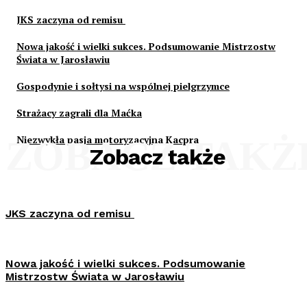
JKS zaczyna od remisu
Nowa jakość i wielki sukces. Podsumowanie Mistrzostw
Świata w Jarosławiu
Gospodynie i sołtysi na wspólnej pielgrzymce
Strażacy zagrali dla Maćka
Niezwykła pasja motoryzacyjna Kacpra
ZOBACZ TAKŻ
Zobacz także
JKS zaczyna od remisu
Nowa jakość i wielki sukces. Podsumowanie
Mistrzostw Świata w Jarosławiu