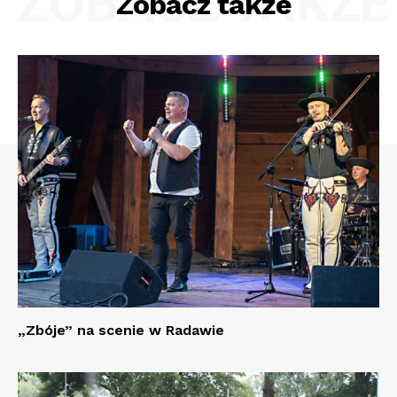
ZOBACZ TAKŻE
Zobacz także
„Zbóje” na scenie w Radawie