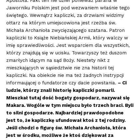
Apostoła. Fakt ten nie dziwi ponieważ parafia w
Jaworniku Polskim jest pod wezwaniem właśnie tego
świętego. Wewnątrz kapliczki, za drzwiami widzimy
ołtarz na którym umiejscowiona jest rzeźba św.
Michała Archanioła zwycięzającego szatana. Patron
kapliczki to Książe Niebiańskiej Armii, który walczy w
imię sprawiedliwości. Jest wsparciem dla wszystkich,
którzy znajdują się w ucisku. Towarzyszy też duszom
zmarłych idącym na sąd Boży. Niestety nikt z
mieszkających w sąsiedztwie nie zna historii tej
kapliczki. Na obiekcie nie ma też żadnych instrypcji
informaującej o fundatorze czy dacie powstania.
– Ci
ludzie, kt
ó
rzy znali historię kapliczki pomarli.
Mieszkał tutaj dość bogaty gospodarz, nazywał się
Makara. Wog
ó
le w tym miejscu było trzech braci. Byli
to silni gospodarze. Najbardziej prawdopodobne
jest to, że kapliczkę ufundował ktoś z tej rodziny.
Jeśli chodzi o figurę św. Michała Archanioła, kt
ó
ra
jest w środku, możliwe że ktoś dziękował za