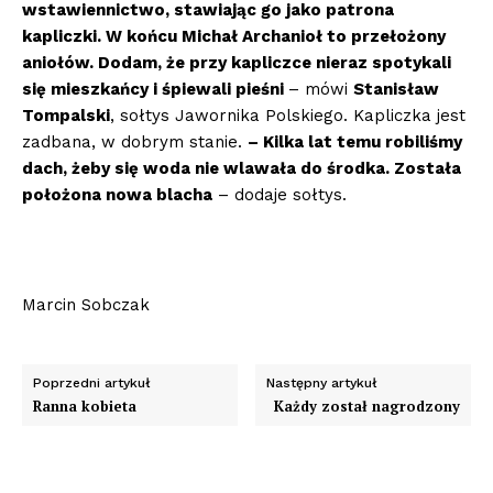
wstawiennictwo, stawiając go jako patrona
kapliczki. W końcu Michał Archanioł to przełożony
anioł
ó
w. Dodam, że przy kapliczce nieraz spotykali
się mieszkańcy i śpiewali pieśni
– mówi
Stanisław
Tompalski
, sołtys Jawornika Polskiego. Kapliczka jest
zadbana, w dobrym stanie.
– Kilka lat temu robiliśmy
dach, żeby się woda nie wlawała do środka. Została
położona nowa blacha
– dodaje sołtys.
Marcin Sobczak
Poprzedni artykuł
Następny artykuł
Ranna kobieta
Każdy został nagrodzony