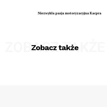
Niezwykła pasja motoryzacyjna Kacpra
ZOBACZ TAKŻE
Zobacz także