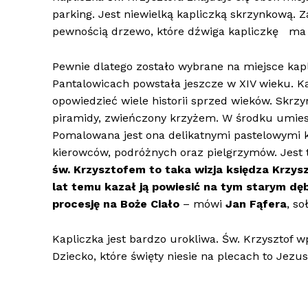
parking. Jest niewielką kapliczką skrzynkową. 
pewnością drzewo, które dźwiga kapliczkę ma wi
Pewnie dlatego zostało wybrane na miejsce kapl
Pantalowicach powstała jeszcze w XIV wieku. K
opowiedzieć wiele historii sprzed wieków. Skrzy
piramidy, zwieńczony krzyżem. W środku umiesz
Pomalowana jest ona delikatnymi pastelowymi ko
kierowców, podróżnych oraz pielgrzymów. Jest 
św. Krzysztofem to taka wizja księdza Krzysz
lat temu kazał ją powiesić na tym starym dęb
procesję na Boże Ciało
– mówi
Jan Fąfera
, so
Kapliczka jest bardzo urokliwa. Św. Krzysztof 
Dziecko, które święty niesie na plecach to Jezus