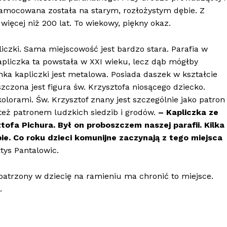
Zamocowana została na starym, rozłożystym dębie. Z
ęcej niż 200 lat. To wiekowy, piękny okaz.
iczki. Sama miejscowość jest bardzo stara. Parafia w
apliczka ta powstała w XXI wieku, lecz dąb mógłby
nka kapliczki jest metalowa. Posiada daszek w kształcie
czona jest figura św. Krzysztofa niosącego dziecko.
lorami. Św. Krzysztof znany jest szczególnie jako patron
też patronem ludzkich siedzib i grodów.
– Kapliczka ze
tofa Pichura. Był on proboszczem naszej parafii. Kilka
ie. Co roku dzieci komunijne zaczynają z tego miejsca
łtys Pantalowic.
wpatrzony w dziecię na ramieniu ma chronić to miejsce.
.