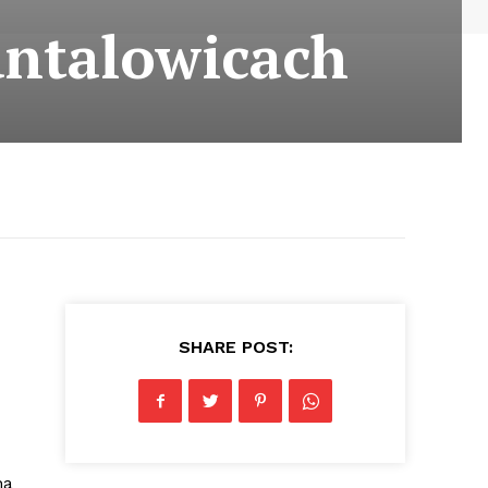
antalowicach
SHARE POST:
na