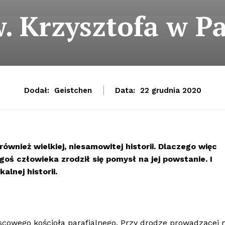
w. Krzysztofa w P
Dodał:
Geistchen
Data:
22 grudnia 2020
również wielkiej, niesamowitej historii. Dlaczego więc
egoś człowieka zrodził się pomysł na jej powstanie. I
alnej historii.
jscowego kościoła parafialnego. Przy drodze prowadzącej 