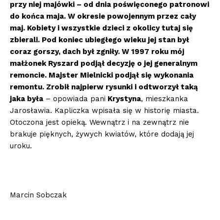
przy niej maj
ówki – od dnia poświęconego patronowi
do końca maja. W okresie powojennym przez cały
maj. Kobiety i wszystkie dzieci z okolicy tutaj się
zbierali. Pod koniec ubiegłego wieku jej stan był
coraz gorszy, dach był zgniły. W 1997 roku m
ój
małżonek Ryszard podjął decyzję o jej generalnym
remoncie. Majster Mielnicki podjął się wykonania
remontu. Zrobił najpierw rysunki i odtworzył taką
jaka była
– opowiada pani
Krystyna
, mieszkanka
Jarosławia. Kapliczka wpisała się w historię miasta.
Otoczona jest opieką. Wewnątrz i na zewnątrz nie
brakuje pięknych, żywych kwiatów, które dodają jej
uroku.
Marcin Sobczak