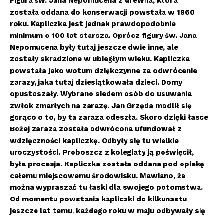
Figura św. Jana Nepomucena z drewna, kt
óra
została oddana do konserwacji powstała w 1860
roku. Kapliczka jest jednak prawdopodobnie
minimum o 100 lat starsza. Opr
ócz figury św. Jana
Nepomucena były tutaj jeszcze dwie inne, ale
zostały skradzione w ubiegłym wieku. Kapliczka
powstała jako wotum dziękczynne za odwr
ócenie
zarazy, jaka tutaj dziesiątkowała dzieci. Domy
opustoszały. Wybrano siedem os
ób do usuwania
zwłok zmarłych na zarazę. Jan Grzęda modlił się
gorąco o to, by ta zaraza odeszła. Skoro dzięki łasce
Bożej zaraza została odwr
ócona ufundował z
wdzięczności kapliczkę. Odbyły się tu wielkie
uroczystości. Proboszcz z kolegiaty ją poświęcił,
była procesja. Kapliczka została oddana pod opiekę
całemu miejscowemu środowisku. Mawiano, że
można wypraszać tu łaski dla swojego potomstwa.
Od momentu powstania kapliczki do kilkunastu
jeszcze lat temu, każdego roku w maju odbywały się