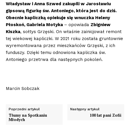
Władysław i Anna Szwed zakupili w Jarosławiu
gipsową figurkę św. Antoniego, kt
ó
ra jest do dziś.
Obecnie kapliczką opiekuje się wnuczka Heleny
Płoskoń, Gabriela Motyka
– opowiada
Zbigniew
Kiszka
, sołtys Grzęski. On właśnie zainicjował remont
tej wiekowej kapliczki. W 2021 roku została gruntownie
wyremontowana przez mieszkańców Grzęski, z ich
funduszy. Dzięki temu odnowiona kapliczka św.
Antoniego przetrwa dla następnych pokoleń.
Marcin Sobczak
Poprzedni artykuł
Następny artykuł
Tłumy na Spotkaniu
100 lat pani Zofii
Młodych