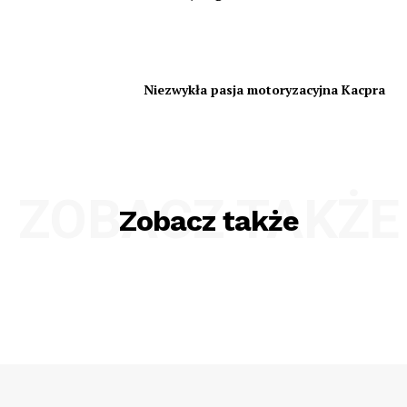
Niezwykła pasja motoryzacyjna Kacpra
ZOBACZ TAKŻE
Zobacz także