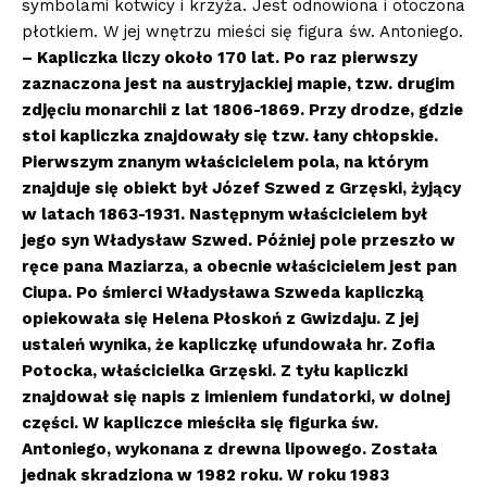
symbolami kotwicy i krzyża. Jest odnowiona i otoczona
płotkiem. W jej wnętrzu mieści się figura św. Antoniego.
– Kapliczka liczy około 170 lat. Po raz pierwszy
zaznaczona jest na austryjackiej mapie, tzw. drugim
zdjęciu monarchii z lat 1806-1869. Przy drodze, gdzie
stoi kapliczka znajdowały się tzw. łany chłopskie.
Pierwszym znanym właścicielem pola, na kt
ó
rym
znajduje się obiekt był J
ó
zef Szwed z Grzęski, żyjący
w latach 1863-1931. Następnym właścicielem był
jego syn Władysław Szwed. P
ó
źniej pole przeszło w
ręce pana Maziarza, a obecnie właścicielem jest pan
Ciupa. Po śmierci Władysława Szweda kapliczką
opiekowała się Helena Płoskoń z Gwizdaju. Z jej
ustaleń wynika, że kapliczkę ufundowała hr. Zofia
Potocka, właścicielka Grzęski. Z tyłu kapliczki
znajdował się napis z imieniem fundatorki, w dolnej
części. W kapliczce mieściła się figurka św.
Antoniego, wykonana z drewna lipowego. Została
jednak skradziona w 1982 roku. W roku 1983