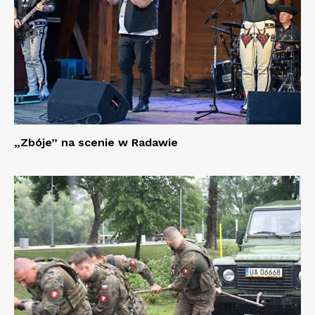
„Zbóje” na scenie w Radawie