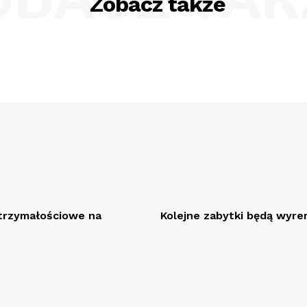
Zobacz także
rzymałościowe na
Kolejne zabytki będą wy