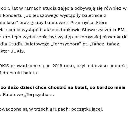
 od 3 lat w ramach studia zajęcia odbywają się również w
 koncertu jubileuszowego wystąpiły baletnice z
iele lasu” oraz grupy baletowe z Przemyśla, które
Na scenie wystąpili także członkowie Stowarzyszenia EM-
entem tego wydarzenia był występ przemyskiej piosenkarki
dla Studia Baletowego „Terpsychora” pt. „Tańcz, tańcz,
uktor JOKiS.
OKiS prowadzone są od 2019 roku, czyli od czasu oddania
i do nauki baletu.
zo dużo dzieci chce chodzić na balet, co bardzo mnie
o Baletowe „Terpsychora.
rowadzone są w trzech grupach: początkującej,