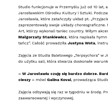
Studio funkcjonuje w Przemyślu już od 10 lat, a
Jarosławskim Ośrodku Kultury i Sztuki. Podczas
Jarosławia, które zatańczyły układ pt. „Przyjac
zaprezentowały swoje układy choreograficzne. 
Art, którzy wykonali taniec country. Miłym akc
Małgorzaty Stankiewicz
, która napisała hymn 
tańcz”. Całość prowadziła
Justyna Wota
, instr
Zajęcia ze Studia Baletowego „Terpsychora” w J
do użytku sali, która stwarza doskonałe warunk
– W Jarosławiu czuję się bardzo dobrze. Bard
cieszy –
mówi
Galina Koval
, prowadząca Studi
Zajęcia odbywają się raz w tygodniu w środę. P
zaawansowanej i wyczynowej.