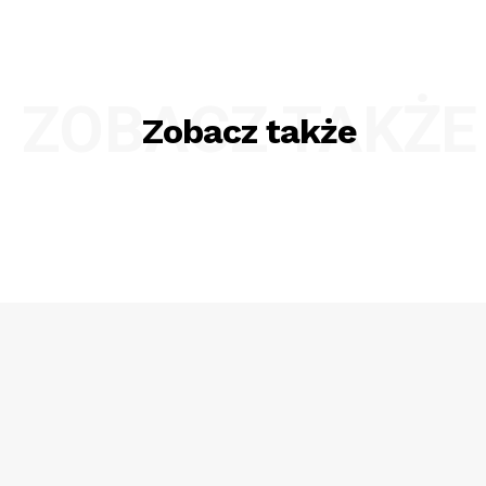
ZOBACZ TAKŻE
Zobacz także