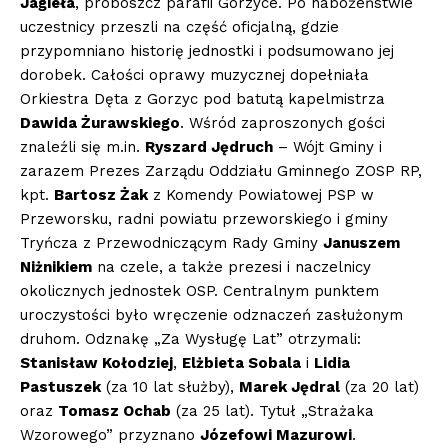
Jagieła
, proboszcz parafii Gorzyce. Po nabożeństwie
uczestnicy przeszli na część oficjalną, gdzie
przypomniano historię jednostki i podsumowano jej
dorobek. Całości oprawy muzycznej dopełniała
Orkiestra Dęta z Gorzyc pod batutą kapelmistrza
Dawida Żurawskiego
. Wśród zaproszonych gości
znaleźli się m.in.
Ryszard Jędruch
– Wójt Gminy i
zarazem Prezes Zarządu Oddziału Gminnego ZOSP RP,
kpt.
Bartosz Żak
z Komendy Powiatowej PSP w
Przeworsku, radni powiatu przeworskiego i gminy
Tryńcza z Przewodniczącym Rady Gminy
Januszem
Niżnikiem
na czele, a także prezesi i naczelnicy
okolicznych jednostek OSP. Centralnym punktem
uroczystości było wręczenie odznaczeń zasłużonym
druhom. Odznakę „Za Wysługę Lat” otrzymali:
Stanisław Kołodziej
,
Elżbieta Sobala
i
Lidia
Pastuszek
(za 10 lat służby),
Marek Jędral
(za 20 lat)
oraz
Tomasz Ochab
(za 25 lat). Tytuł „Strażaka
Wzorowego” przyznano
Józefowi Mazurowi
.