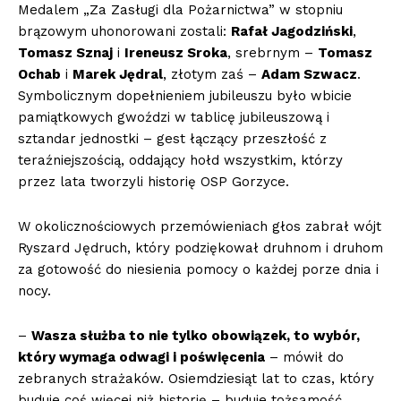
Medalem „Za Zasługi dla Pożarnictwa” w stopniu
brązowym uhonorowani zostali:
Rafał Jagodziński
,
Tomasz Sznaj
i
Ireneusz Sroka
, srebrnym –
Tomasz
Ochab
i
Marek Jędral
, złotym zaś –
Adam Szwacz
.
Symbolicznym dopełnieniem jubileuszu było wbicie
pamiątkowych gwoździ w tablicę jubileuszową i
sztandar jednostki – gest łączący przeszłość z
teraźniejszością, oddający hołd wszystkim, którzy
przez lata tworzyli historię OSP Gorzyce.
W okolicznościowych przemówieniach głos zabrał wójt
Ryszard Jędruch, który podziękował druhnom i druhom
za gotowość do niesienia pomocy o każdej porze dnia i
nocy.
–
Wasza służba to nie tylko obowiązek, to wybór,
który wymaga odwagi i poświęcenia
– mówił do
zebranych strażaków. Osiemdziesiąt lat to czas, który
buduje coś więcej niż historię – buduje tożsamość