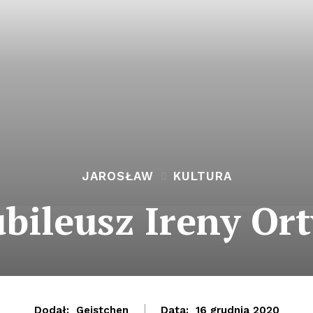
JAROSŁAW
KULTURA
ubileusz Ireny Ort
Dodał:
Geistchen
Data:
16 grudnia 2020