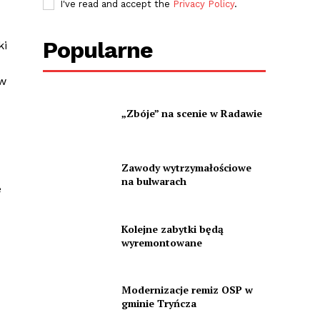
I've read and accept the
Privacy Policy
.
Popularne
ki
 w
„Zbóje” na scenie w Radawie
Zawody wytrzymałościowe
na bulwarach
e
Kolejne zabytki będą
wyremontowane
Modernizacje remiz OSP w
gminie Tryńcza