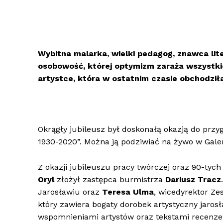
Wybitna malarka, wielki pedagog, znawca lit
osobowość, której optymizm zaraża wszystkic
artystce, która w ostatnim czasie obchodziła
Okrągły jubileusz był doskonałą okazją do prz
1930-2020”. Można ją podziwiać na żywo w Galeri
Z okazji jubileuszu pracy twórczej oraz 90-tyc
Oryl
złożył zastępca burmistrza
Dariusz Tracz
Jarosławiu oraz
Teresa Ulma
, wicedyrektor Ze
który zawiera bogaty dorobek artystyczny jaros
wspomnieniami artystów oraz tekstami recenze