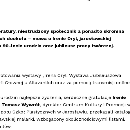
eratury, niestrudzony społecznik a ponadto skromna
h dookoła – mowa o Irenie Oryl, jarosławskiej
 90-lecie urodzin oraz jubileusz pracy twórczej.
ygotowania wystawy „Irena Oryl. Wystawa Jubileuszowa
i Głównej u Attavantich oraz za pomocą transmisji online
h urodzin najlepsze życzenia, serdeczne gratulacje
Irenie
.
Tomasz Wywrót
, dyrektor Centrum Kultury i Promocji 
społu Szkół Plastycznych w Jarosławiu, przekazali katalog
ławskiej malarki, wzbogacony okolicznościowymi listami,
ntów.