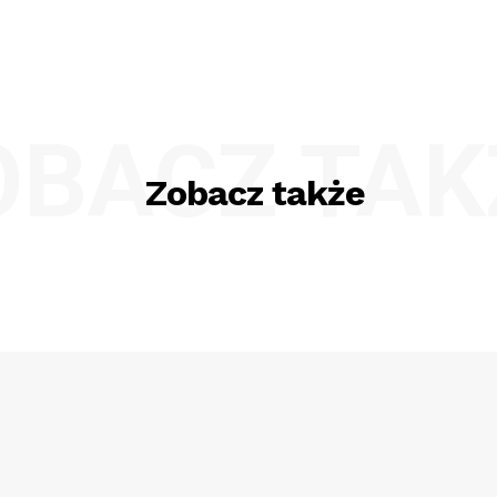
OBACZ TAK
Zobacz także