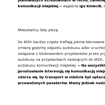
planowanych utrudnieniach w ruchu, zamknięcia
komunikacji miejskiej –
wyjaśnia
Iga Kmiecik
,
Mieszkańcy listy piszą
Do MZK bardzo często trafiają pisma kierowane
zmiany godziny odjazdu autobusu albo uruchomie
związane z blokowaniem przystanków przez pry
autobusy na przystankach należących do MZK,
autobusu komunikacji miejskiej.
– Na wszystki
jarosławianie interesują się komunikacją miej
zdarza się, by transport w mieście był opł
przewożonych pasażerów. Mamy jednak nadzie