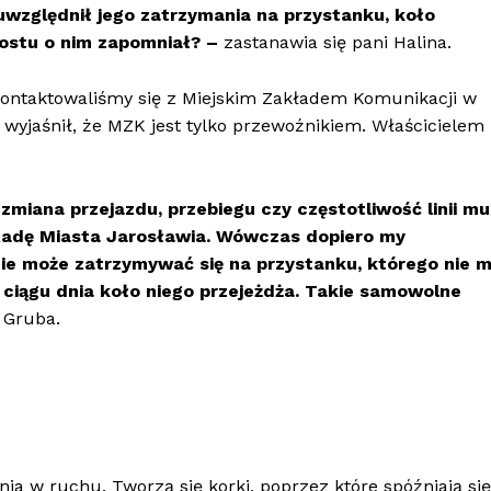
 uwzględnił jego zatrzymania na przystanku, koło
rostu o nim zapomniał? –
zastanawia się pani Halina.
kontaktowaliśmy się z Miejskim Zakładem Komunikacji w
 wyjaśnił, że MZK jest tylko przewoźnikiem. Właścicielem
zmiana przejazdu, przebiegu czy częstotliwość linii mu
Radę Miasta Jarosławia. Wówczas dopiero my
ie może zatrzymywać się na przystanku, którego nie 
w ciągu dnia koło niego przejeżdża. Takie samowolne
 Gruba.
a w ruchu. Tworzą się korki, poprzez które spóźniają się