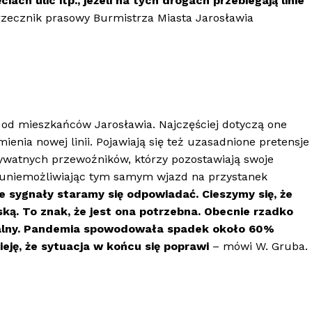
ch ulic itp., jeżeli na tych drogach przebiegają linie
 rzecznik prasowy Burmistrza Miasta Jarosławia
 od mieszkańców Jarosławia. Najczęściej dotyczą one
nia nowej linii. Pojawiają się też uzasadnione pretensje
watnych przewoźników, którzy pozostawiają swoje
 uniemożliwiając tym samym wjazd na przystanek
e sygnały staramy się odpowiadać. Cieszymy się, że
ską. To znak, że jest ona potrzebna. Obecnie rzadko
acalny. Pandemia spowodowała spadek około 60%
ję, że sytuacja w końcu się poprawi
– mówi W. Gruba.