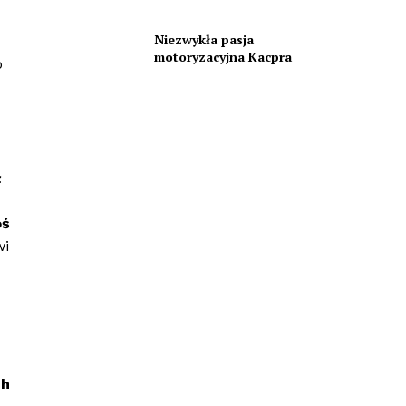
Niezwykła pasja
motoryzacyjna Kacpra
o
ł
oś
i
ch