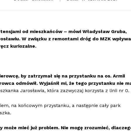
retensjami od mieszkańców – mówi Władysław Gruba,
arosławiu. W związku z remontami dróg do MZK wpływa
ęcz kuriozalne.
ierowcę, by zatrzymał się na przystanku na os. Armii
rowca odmówił. Wyjaśnił mi, że tego przystanku nie m
eszkanka Jarosławia, która zazwyczaj korzysta z linii nr 0.
iem, na końcowym przystanku, a następnie cały park
szka.
zy może mieć już problem. Nie mogę zrozumieć, dlaczeg