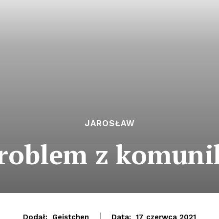
JAROSŁAW
problem z komuni
Dodał:
Geistchen
Data:
17 czerwca 2021