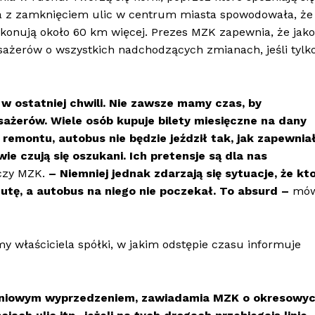
na z zamknięciem ulic w centrum miasta spowodowała, że
ykonują około 60 km więcej. Prezes MZK zapewnia, że jako
sażerów o wszystkich nadchodzących zmianach, jeśli tylk
w ostatniej chwili. Nie zawsze mamy czas, by
ażerów. Wiele osób kupuje bilety miesięczne na dany
 remontu, autobus nie będzie jeździł tak, jak zapewnia
e czują się oszukani. Ich pretensje są dla nas
czy MZK.
– Niemniej jednak zdarzają się sytuacje, że kt
inutę, a autobus na niego nie poczekał. To absurd –
mów
y właściciela spółki, w jakim odstępie czasu informuje
dniowym wyprzedzeniem, zawiadamia MZK o okresowy