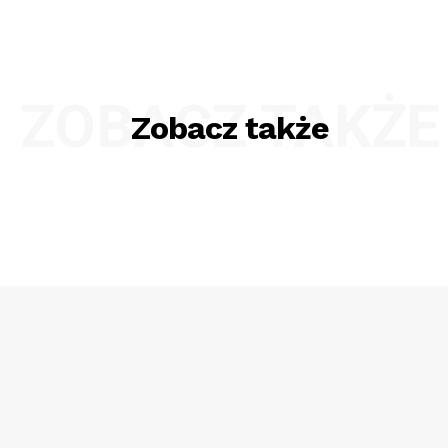
ZOBACZ TAKŻE
Zobacz także