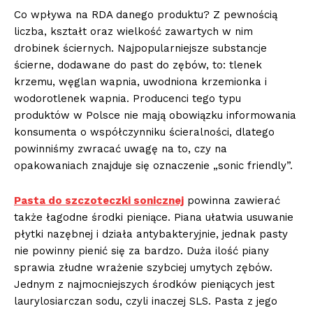
Co wpływa na RDA danego produktu? Z pewnością
liczba, kształt oraz wielkość zawartych w nim
drobinek ściernych. Najpopularniejsze substancje
ścierne, dodawane do past do zębów, to: tlenek
krzemu, węglan wapnia, uwodniona krzemionka i
wodorotlenek wapnia. Producenci tego typu
produktów w Polsce nie mają obowiązku informowania
konsumenta o współczynniku ścieralności, dlatego
powinniśmy zwracać uwagę na to, czy na
opakowaniach znajduje się oznaczenie „sonic friendly”.
Pasta do szczoteczki sonicznej
powinna zawierać
także łagodne środki pieniące. Piana ułatwia usuwanie
płytki nazębnej i działa antybakteryjnie, jednak pasty
nie powinny pienić się za bardzo. Duża ilość piany
sprawia złudne wrażenie szybciej umytych zębów.
Jednym z najmocniejszych środków pieniących jest
laurylosiarczan sodu, czyli inaczej SLS. Pasta z jego