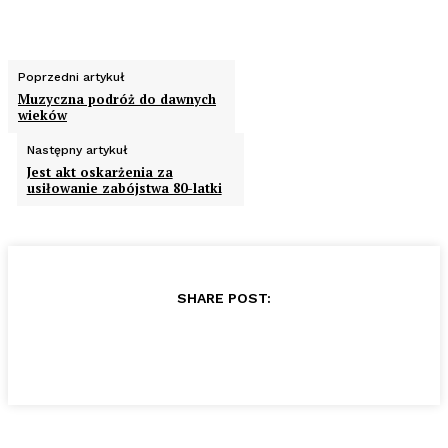
Poprzedni artykuł
Muzyczna podróż do dawnych
wieków
Następny artykuł
Jest akt oskarżenia za
usiłowanie zabójstwa 80-latki
SHARE POST: