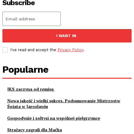
Subscribe
I WANT IN
I've read and accept the
Privacy Policy
.
Popularne
JKS zaczyna od remisu
Nowa jakość i wielki sukces. Podsumowanie Mistrzostw
Świata w Jarosławiu
Gospodynie i sołtysi na wspólnej pielgrzymce
Strażacy zagrali dla Maćka