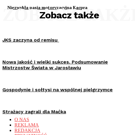
Niezwykła pasja motoryzacyjna Kacpra
ZOBACZ TAKŻ
Zobacz także
JKS zaczyna od remisu
Nowa jakość i wielki sukces. Podsumowanie
Mistrzostw Świata w Jarosławiu
Gospodynie i sołtysi na wspólnej pielgrzymce
Strażacy zagrali dla Maćka
O NAS
REKLAMA
REDAKCJA